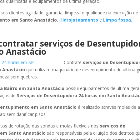
ca qualificada e equipamentos de ultima geração.
sos clientes agilidade, garantia, limpeza e qualidade na execução de
mento
em Santo Anastácio
,
Hidrojateamento
e
Limpa fossa
.
contratar serviços de Desentupido
o Anastácio
Contrate
serviços de Desentupidor
 Anastácio
que utilizam maquinário de desentupimento de ultima 
mpeza sem quebras.
a Bairro
em Santo Anastácio
possui equipamentos de ultima ger
viços de
Serviços de Desentupidora 24 horas
em Santo Anastác
sentupimento
em Santo Anastácio
é realizado através molas de a
ão sem danificar pisos.
os de rotação das sondas e molas flexíveis nos
serviços de
em Santo Anastácio
são responsáveis pela diluição dos detritos q