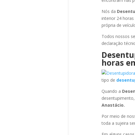
encontram nas pa
Nós da
Desentu
interior 24 hora
própria de veícu
Todos nossos se
declaração técni
Desentu
horas
em
tipo de
desentu
Quando a
Desen
desentupimento,
Anastácio
.
Por meio de no
toda a sujeira s
Em alguns casos