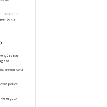
isso contamos
mento de
o
evenções nas
sgoto.
cio, menor será
e com pouca
o de esgoto