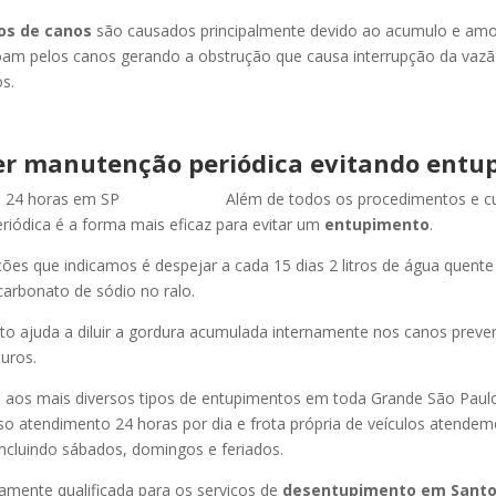
os de canos
são causados principalmente devido ao acumulo e am
oam pelos canos gerando a obstrução que causa interrupção da vaz
s.
r manutenção periódica evitando entu
Além de todos os procedimentos e c
iódica é a forma mais eficaz para evitar um
entupimento
.
es que indicamos é despejar a cada 15 dias 2 litros de água quent
carbonato de sódio no ralo.
o ajuda a diluir a gordura acumulada internamente nos canos preve
uros.
os mais diversos tipos de entupimentos em toda Grande São Paulo, 
so atendimento 24 horas por dia e frota própria de veículos atende
ncluindo sábados, domingos e feriados.
amente qualificada para os serviços de
desentupimento
em Sant