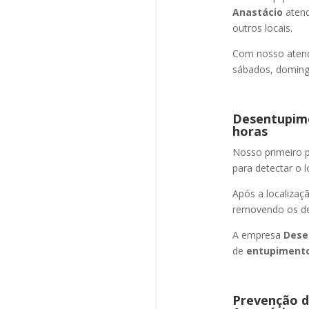
Anastácio
atend
outros locais.
Com nosso atend
sábados, domingo
Desentupime
horas
Nosso primeiro
para detectar o l
Após a localizaç
removendo os det
A empresa
Dese
de
entupimento
Prevenção d