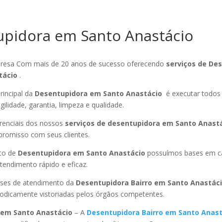
pidora em Santo Anastácio
esa Com mais de 20 anos de sucesso oferecendo
serviços de De
tácio
.
rincipal da
Desentupidora em Santo Anastácio
é executar todos 
ilidade, garantia, limpeza e qualidade.
ferenciais dos nossos
serviços de desentupidora em Santo Anast
promisso com seus clientes.
to de
Desentupidora em Santo Anastácio
possuímos bases em ca
endimento rápido e eficaz.
ses de atendimento da
Desentupidora Bairro
em Santo Anastác
riodicamente vistoriadas pelos órgãos competentes.
em Santo Anastácio
– A
Desentupidora Bairro
em Santo Anast