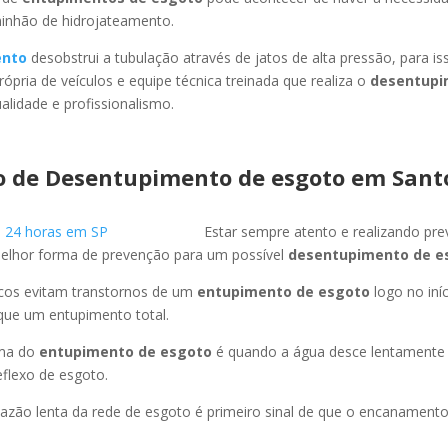
minhão de hidrojateamento.
ento
desobstrui a tubulação através de jatos de alta pressão, para 
ópria de veículos e equipe técnica treinada que realiza o
desentupi
lidade e profissionalismo.
o de Desentupimento de esgoto
em Sant
Estar sempre atento e realizando pr
melhor forma de prevenção para um possível
desentupimento de e
icos evitam transtornos de um
entupimento de esgoto
logo no iní
que um entupimento total.
oma do
entupimento de esgoto
é quando a água desce lentament
flexo de esgoto.
azão lenta da rede de esgoto é primeiro sinal de que o encanament