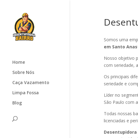
Desentu
Somos uma empr
em Santo Anas
Nosso objetivo p
Home
com seriedade, ag
Sobre Nós
Os principais di
Caça Vazamento
seriedade e com
Limpa Fossa
Líder no segmen
São Paulo com at
Blog
Todas nossas ba
licenciadas e pe
Desentupidora