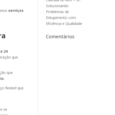
Solucionando
 seus
serviços
Problemas de
Entupimento com
Eficiência e Qualidade
ra
Comentários
a 24
geração que
ação que
io
.
ço flexível que
ue se