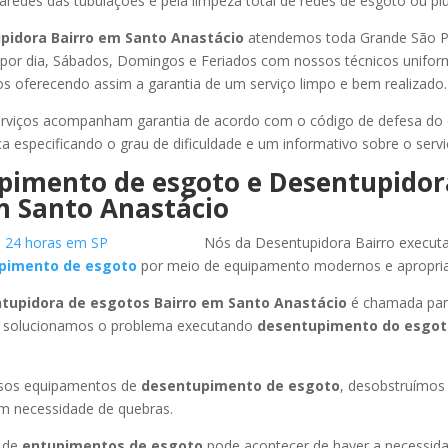
redes das tubulações e pela limpeza total de redes de esgoto ou pluv
pidora Bairro
em Santo Anastácio
atendemos toda Grande São Pau
s por dia, Sábados, Domingos e Feriados com nossos técnicos unifor
los oferecendo assim a garantia de um serviço limpo e bem realizado.
rviços acompanham garantia de acordo com o código de defesa do
ca especificando o grau de dificuldade e um informativo sobre o servi
pimento de esgoto e Desentupidor
 Santo Anastácio
Nós da Desentupidora Bairro execut
pimento de esgoto
por meio de equipamento modernos e apropri
tupidora de esgotos Bairro
em Santo Anastácio
é chamada par
 solucionamos o problema executando
desentupimento do esgo
ssos equipamentos de
desentupimento de esgoto
, desobstruímo
em necessidade de quebras.
 de
entupimentos de esgoto
pode acontecer de haver a necessid