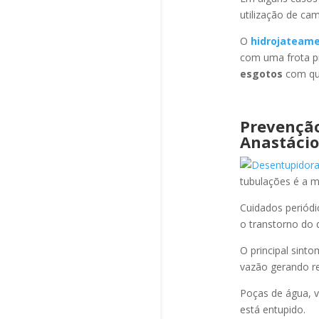
utilização de ca
O
hidrojateam
com uma frota pr
esgotos
com qua
Prevençã
Anastácio
tubulações é a 
Cuidados periód
o transtorno do 
O principal sint
vazão gerando re
Poças de água, v
está entupido.