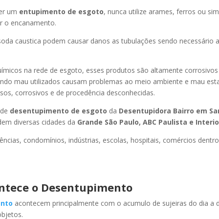
er um
entupimento de esgoto
, nunca utilize arames, ferros ou sim
ir o encanamento.
oda caustica podem causar danos as tubulações sendo necessário a
uímicos na rede de esgoto, esses produtos são altamente corrosivos
ando mau utilizados causam problemas ao meio ambiente e mau esta
sos, corrosivos e de procedência desconhecidas.
 de
desentupimento de esgoto
da
Desentupidora Bairro
em Sa
dem diversas cidades da
Grande São Paulo, ABC Paulista e Interio
ncias, condomínios, indústrias, escolas, hospitais, comércios dentro
ntece o Desentupimento
nto
acontecem principalmente com o acumulo de sujeiras do dia a d
objetos.