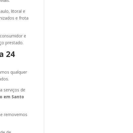
iais.
lo, litoral e
mizados e frota
 consumidor e
ço prestado.
a 24
amos qualquer
ados.
a serviços de
to
em Santo
s e removemos
ade de