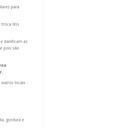
ilares para
 troca dos
 e danificam as
r pois são
nto
r.
 outros locais
ia, gordura e