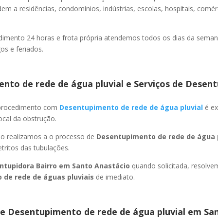
em a residências, condomínios, indústrias, escolas, hospitais, comér
imento 24 horas e frota própria atendemos todos os dias da semana
s e feriados.
nto de rede de água pluvial e Serviços de Desent
 procedimento com
Desentupimento de rede de água pluvial
é ex
ocal da obstrução.
ão realizamos a o processo de
Desentupimento de rede de água p
ritos das tubulações.
ntupidora Bairro
em Santo Anastácio
quando solicitada, resolv
 de rede de águas pluviais
de imediato.
e Desentupimento de rede de água pluvial
em Sa