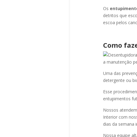
Os
entupiment
detritos que esc
escoa pelos cano
Como faze
a manutenção per
Uma das prevençõ
detergente ou bi
Esse procediment
entupimentos fut
Nossos atendem a
Interior com nos
dias da semana i
Nossa equipe alt