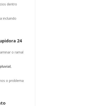
cios dentro
 incluindo
upidora 24
aminar o ramal
luvial
,
emos o problema
nto