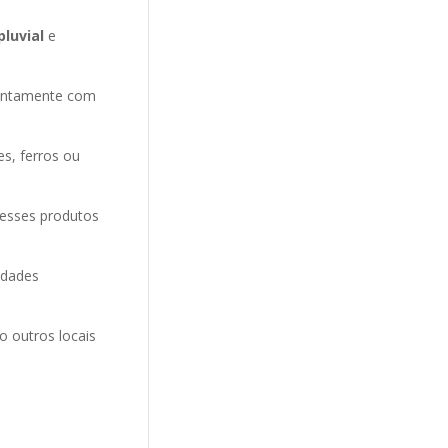
pluvial
e
entamente com
es, ferros ou
 esses produtos
idades
o outros locais