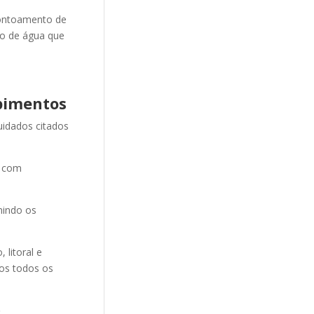
ontoamento de
ão de água que
pimentos
uidados citados
e com
nindo os
litoral e
mos todos os
o