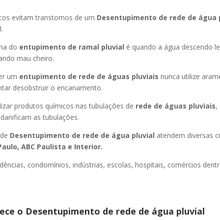
icos evitam transtornos de um
Desentupimento de rede de água 
.
oma do
entupimento de ramal pluvial
é quando a água descendo l
ando mau cheiro.
er um
entupimento de rede de águas pluviais
nunca utilize aram
entar desobstruir o encanamento.
lizar produtos químicos nas tubulações de
rede de águas pluviais
,
 danificam as tubulações.
 de
Desentupimento de rede de água pluvial
atendem diversas c
aulo, ABC Paulista e Interior.
dências, condomínios, indústrias, escolas, hospitais, comércios dentr
ce o Desentupimento de rede de água pluvial