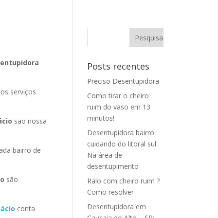
sentupidora
Posts recentes
Preciso Desentupidora
os serviços
Como tirar o cheiro
ruim do vaso em 13
minutos!
ácio
são nossa
Desentupidora bairro
cuidando do litoral sul .
da bairro de
Na área de
desentupimento
io
são
Ralo com cheiro ruim ?
Como resolver
Desentupidora em
ácio
conta
Caucaia do Alto – SP: