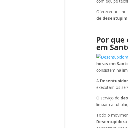
com equipe técni
Oferecer aos nos
de desentupi
Por que 
em Sant
horas
em Santo
consistem na li
A
Desentupidor
executam os ser
O serviço de
de
limpam a tubulaç
Todo o moviment
Desentupidora