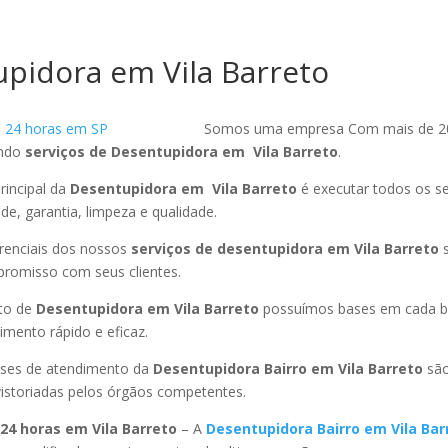
pidora em Vila Barreto
Somos uma empresa Com mais de 2
endo
serviços de Desentupidora em Vila Barreto
.
rincipal da
Desentupidora em Vila Barreto
é executar todos os s
ade, garantia, limpeza e qualidade.
ferenciais dos nossos
serviços de desentupidora em Vila Barreto
s
promisso com seus clientes.
to de
Desentupidora em Vila Barreto
possuímos bases em cada ba
mento rápido e eficaz.
ses de atendimento da
Desentupidora Bairro em Vila Barreto
são
istoriadas pelos órgãos competentes.
24 horas em Vila Barreto
– A
Desentupidora Bairro em Vila Ba