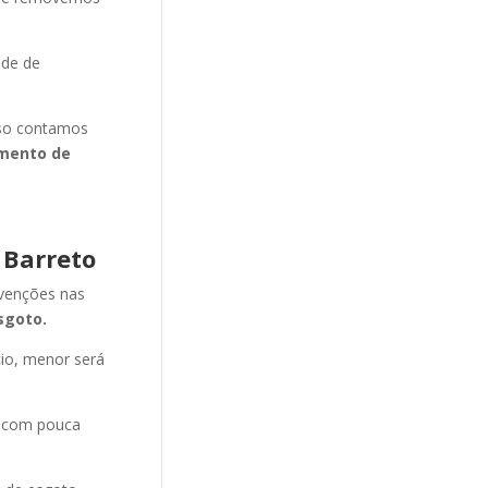
ade de
isso contamos
mento de
 Barreto
evenções nas
sgoto.
cio, menor será
e com pouca