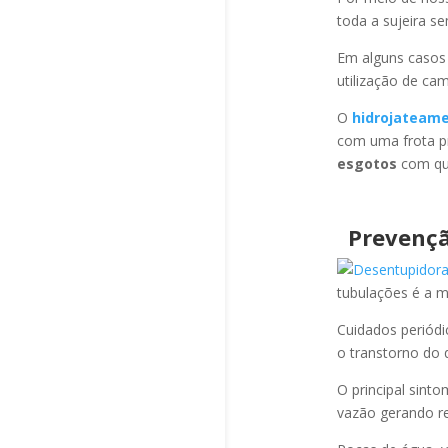
toda a sujeira s
Em alguns casos
utilização de ca
O
hidrojateam
com uma frota pr
esgotos
com qua
Prevençã
tubulações é a 
Cuidados periód
o transtorno do 
O principal sint
vazão gerando re