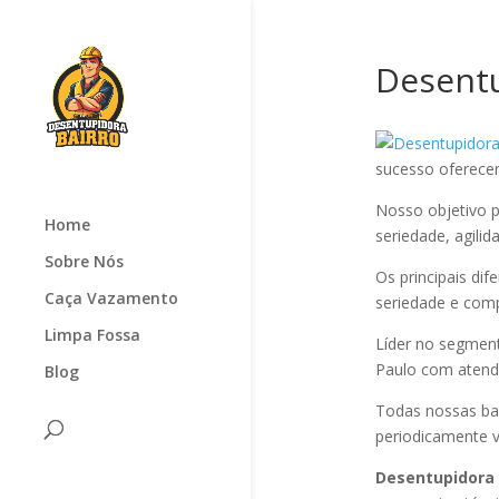
Desentu
sucesso oferec
Nosso objetivo p
Home
seriedade, agilid
Sobre Nós
Os principais di
Caça Vazamento
seriedade e com
Limpa Fossa
Líder no segmen
Paulo com atendi
Blog
Todas nossas ba
periodicamente v
Desentupidora 