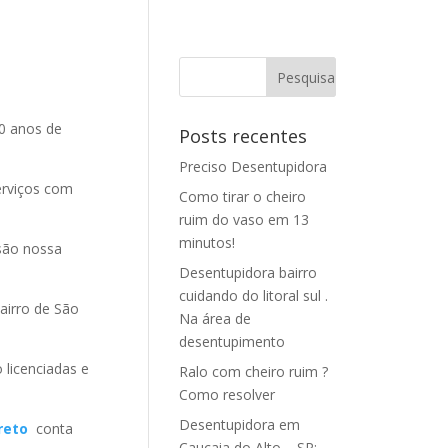
0 anos de
Posts recentes
Preciso Desentupidora
erviços com
Como tirar o cheiro
ruim do vaso em 13
minutos!
ão nossa
Desentupidora bairro
cuidando do litoral sul .
irro de São
Na área de
desentupimento
 licenciadas e
Ralo com cheiro ruim ?
Como resolver
Desentupidora em
rreto
conta
Caucaia do Alto – SP: