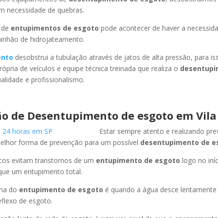
em necessidade de quebras.
 de
entupimentos de esgoto
pode acontecer de haver a necessid
minhão de hidrojateamento.
ento
desobstrui a tubulação através de jatos de alta pressão, para 
ópria de veículos e equipe técnica treinada que realiza o
desentupi
lidade e profissionalismo.
o de Desentupimento de esgoto em Vila
Estar sempre atento e realizando pr
melhor forma de prevenção para um possível
desentupimento de e
icos evitam transtornos de um
entupimento de esgoto
logo no iní
que um entupimento total.
oma do
entupimento de esgoto
é quando a água desce lentament
flexo de esgoto.