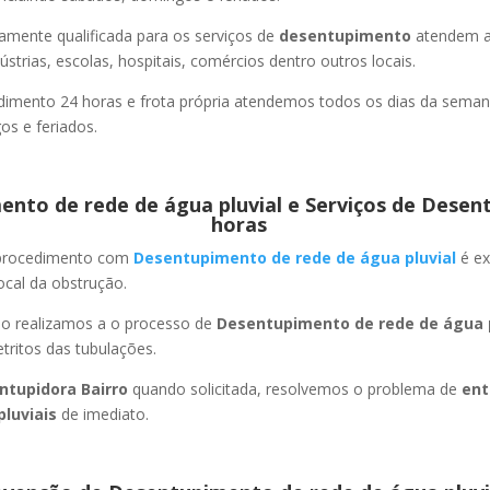
amente qualificada para os serviços de
desentupimento
atendem a
strias, escolas, hospitais, comércios dentro outros locais.
imento 24 horas e frota própria atendemos todos os dias da semana
s e feriados.
nto de rede de água pluvial e Serviços de Desen
horas
 procedimento com
Desentupimento de rede de água pluvial
é ex
ocal da obstrução.
ão realizamos a o processo de
Desentupimento de rede de água p
ritos das tubulações.
ntupidora Bairro
quando solicitada, resolvemos o problema de
ent
pluviais
de imediato.