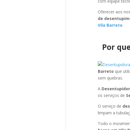
com equipe técni
Oferecer aos nos
de desentupime
Vila Barreto
.
Por que
Barreto
que uti
sem quebras.
A
Desentupidor
os serviços de
S
O serviço de
des
limpam a tubulaç
Todo o moviment