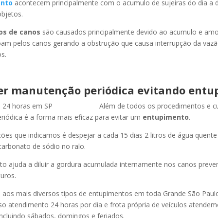
nto
acontecem principalmente com o acumulo de sujeiras do dia a d
objetos.
os de canos
são causados principalmente devido ao acumulo e am
oam pelos canos gerando a obstrução que causa interrupção da vaz
s.
er manutenção periódica evitando entu
Além de todos os procedimentos e c
iódica é a forma mais eficaz para evitar um
entupimento
.
es que indicamos é despejar a cada 15 dias 2 litros de água quent
carbonato de sódio no ralo.
o ajuda a diluir a gordura acumulada internamente nos canos preve
uros.
os mais diversos tipos de entupimentos em toda Grande São Paulo, 
so atendimento 24 horas por dia e frota própria de veículos atende
ncluindo sábados, domingos e feriados.