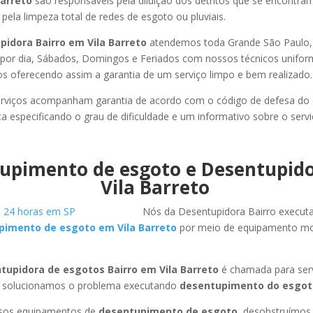
Barreto
são responsáveis pela diluição dos detritos que se encontra
pela limpeza total de redes de esgoto ou pluviais.
idora Bairro em Vila Barreto
atendemos toda Grande São Paulo, l
s por dia, Sábados, Domingos e Feriados com nossos técnicos unifor
los oferecendo assim a garantia de um serviço limpo e bem realizado.
rviços acompanham garantia de acordo com o código de defesa do
ca especificando o grau de dificuldade e um informativo sobre o servi
upimento de esgoto e Desentupid
Vila Barreto
Nós da Desentupidora Bairro execut
pimento de esgoto em Vila Barreto
por meio de equipamento m
tupidora de esgotos Bairro em Vila Barreto
é chamada para ser
 solucionamos o problema executando
desentupimento do esgot
ssos equipamentos de
desentupimento de esgoto
, desobstruímo