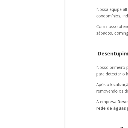
Nossa equipe alt
condomínios, indú
Com nosso atend
sábados, domingo
Desentupime
Nosso primeiro
para detectar o l
Após a localizaç
removendo os det
A empresa
Dese
rede de águas 