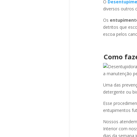
O
Desentupime
diversos outros 
Os
entupiment
detritos que esc
escoa pelos cano
Como faz
a manutenção per
Uma das prevençõ
detergente ou bi
Esse procediment
entupimentos fut
Nossos atendem a
Interior com nos
dias da semana i