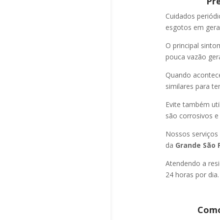
Pr
Cuidados periód
esgotos em geral
O principal sint
pouca vazão ger
Quando acontec
similares para t
Evite também uti
são corrosivos e
Nossos serviços
da
Grande São P
Atendendo a resi
24 horas por dia.
Como