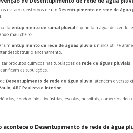
evenção de Desentupimento de rede de água pluvi
icos evitam transtornos de um
Desentupimento de rede de água 
.
oma do
entupimento de ramal pluvial
é quando a água descendo l
ando mau cheiro.
er um
entupimento de rede de águas pluviais
nunca utilize aram
entar desobstruir o encanamento.
lizar produtos químicos nas tubulações de
rede de águas pluviais
,
 danificam as tubulações.
 de
Desentupimento de rede de água pluvial
atendem diversas c
aulo, ABC Paulista e Interior.
dências, condomínios, indústrias, escolas, hospitais, comércios dentr
 acontece o Desentupimento de rede de água plu