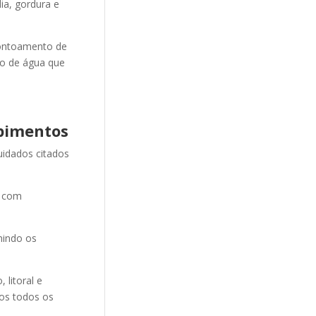
ia, gordura e
ontoamento de
ão de água que
pimentos
uidados citados
e com
nindo os
litoral e
mos todos os