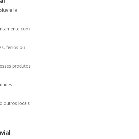
al
pluvial
e
entamente com
es, ferros ou
 esses produtos
idades
o outros locais
vial