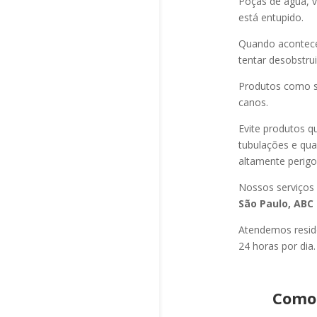
Poças de água, v
está entupido.
Quando acontec
tentar desobstru
Produtos como s
canos.
Evite produtos q
tubulações e qu
altamente perigo
Nossos serviços
São Paulo, ABC 
Atendemos residê
24 horas por dia.
Como 