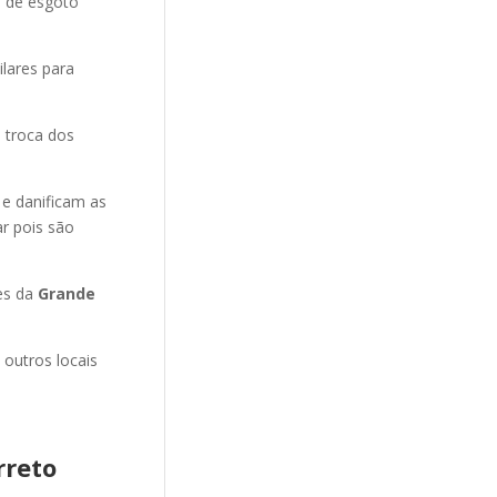
o de esgoto
ilares para
 troca dos
 e danificam as
r pois são
es da
Grande
 outros locais
rreto