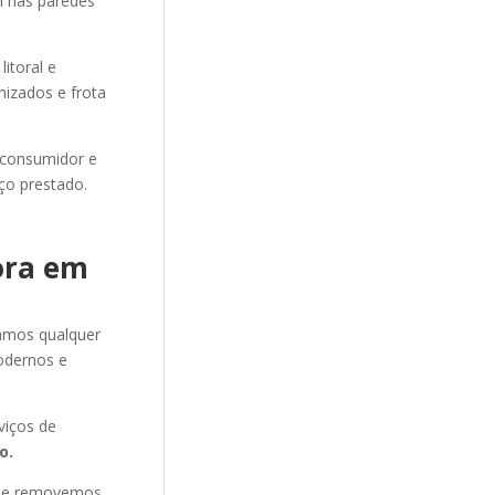
m nas paredes
itoral e
mizados e frota
 consumidor e
ço prestado.
ora em
amos qualquer
odernos e
viços de
o.
s e removemos