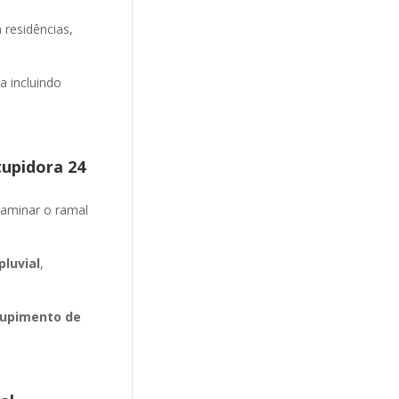
 residências,
 incluindo
tupidora 24
aminar o ramal
luvial
,
upimento de