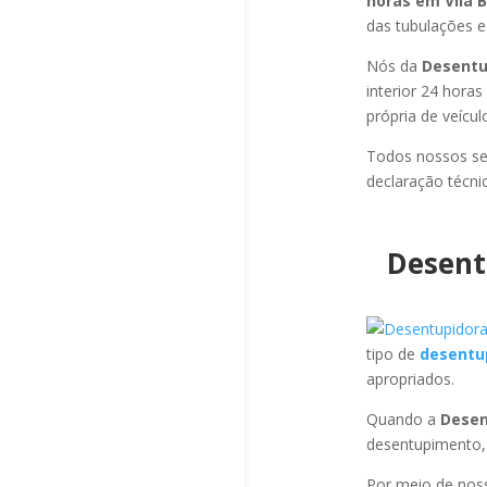
horas em Vila 
das tubulações e 
Nós da
Desentup
interior 24 hora
própria de veícu
Todos nossos se
declaração técni
Desent
tipo de
desentu
apropriados.
Quando a
Desen
desentupimento,
Por meio de no