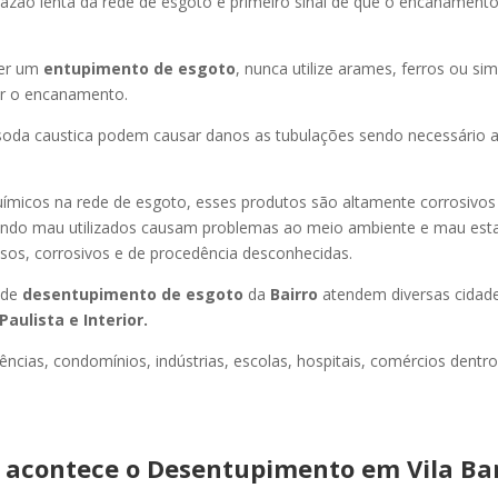
azão lenta da rede de esgoto é primeiro sinal de que o encanament
er um
entupimento de esgoto
, nunca utilize arames, ferros ou sim
ir o encanamento.
oda caustica podem causar danos as tubulações sendo necessário a
uímicos na rede de esgoto, esses produtos são altamente corrosivos
ando mau utilizados causam problemas ao meio ambiente e mau esta
sos, corrosivos e de procedência desconhecidas.
 de
desentupimento de esgoto
da
Bairro
atendem diversas cidad
Paulista e Interior.
ncias, condomínios, indústrias, escolas, hospitais, comércios dentro
acontece o Desentupimento em Vila Ba