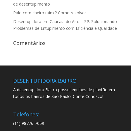
de desentupimento
Ralo com cheiro ruim ? Como resolver
Desentupidora em Caucaia do Alto – SP: Solucionando
Problemas de Entupimento com Eficiência e Qualidade
Comentários
DESENTUPIDORA BAIRRO
A desentupidora Bairro possui equipes de plantão em
todos os bairros de São Paulo. Conte Conosco!
Telefones:
(11) 98776-7059