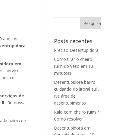
0 anos de
Posts recentes
sentupidora
Preciso Desentupidora
Como tirar o cheiro
pidora em
ruim do vaso em 13
os serviços
minutos!
impeza e
Desentupidora bairro
cuidando do litoral sul .
serviços de
Na área de
II
são nossa
desentupimento
Ralo com cheiro ruim ?
Como resolver
da bairro de
Desentupidora em
Caucaia do Alto – SP: