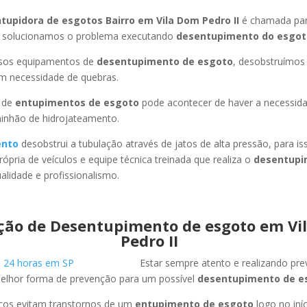
tupidora de esgotos Bairro em Vila Dom Pedro II
é chamada par
 solucionamos o problema executando
desentupimento do esgot
ssos equipamentos de
desentupimento de esgoto
, desobstruímo
em necessidade de quebras.
 de
entupimentos de esgoto
pode acontecer de haver a necessid
minhão de hidrojateamento.
ento
desobstrui a tubulação através de jatos de alta pressão, para 
ópria de veículos e equipe técnica treinada que realiza o
desentupi
lidade e profissionalismo.
ção de Desentupimento de esgoto em Vi
Pedro II
Estar sempre atento e realizando pr
melhor forma de prevenção para um possível
desentupimento de e
icos evitam transtornos de um
entupimento de esgoto
logo no iní