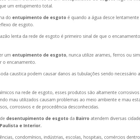
que um entupimento total.
oma do
entupimento de esgoto
é quando a água desce lentament
flexo de esgoto.
azão lenta da rede de esgoto é primeiro sinal de que o encanament
er um
entupimento de esgoto
, nunca utilize arames, ferros ou sim
ir o encanamento.
oda caustica podem causar danos as tubulações sendo necessário a
uímicos na rede de esgoto, esses produtos são altamente corrosivos
ando mau utilizados causam problemas ao meio ambiente e mau esta
sos, corrosivos e de procedência desconhecidas.
 de
desentupimento de esgoto
da
Bairro
atendem diversas cidad
Paulista e Interior.
ncias, condomínios, indústrias, escolas, hospitais, comércios dentro