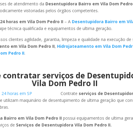
ses de atendimento da
Desentupidora Bairro em Vila Dom Pedro 
riodicamente vistoriadas pelos órgãos competentes.
24 horas em Vila Dom Pedro II
– A
Desentupidora Bairro em Vi
pe técnica qualificada e equipamentos de ultima geração.
sos clientes agilidade, garantia, limpeza e qualidade na execução de
nto em Vila Dom Pedro II
,
Hidrojateamento em Vila Dom Pedro
Dom Pedro II
.
 contratar serviços de Desentupi
Vila Dom Pedro II
Contrate
serviços de Desentupido
e utilizam maquinário de desentupimento de ultima geração que con
bras.
a Bairro em Vila Dom Pedro II
possui equipamentos de ultima ger
viços de
Serviços de Desentupidora Vila Dom Pedro II.