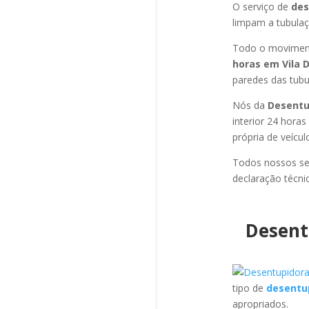
O serviço de
des
limpam a tubulaç
Todo o moviment
horas em Vila 
paredes das tubul
Nós da
Desentup
interior 24 hora
própria de veícu
Todos nossos se
declaração técni
Desent
tipo de
desentu
apropriados.