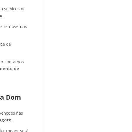
a serviços de
o.
s e removemos
ade de
isso contamos
mento de
la Dom
evenções nas
sgoto.
cio, menor será