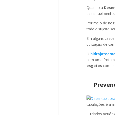
Quando a
Desen
desentupimento,
Por meio de no
toda a sujeira s
Em alguns casos
utilização de ca
O
hidrojateam
com uma frota pr
esgotos
com qua
Preven
tubulações é a 
Cuidados periód