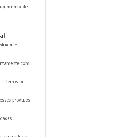
upimento de
al
pluvial
e
entamente com
es, ferros ou
 esses produtos
idades
o outros locais