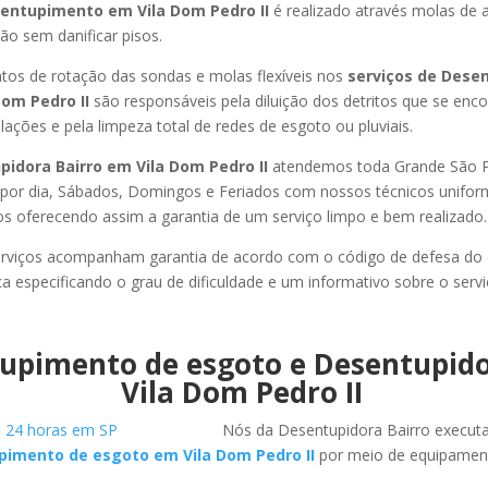
entupimento em Vila Dom Pedro II
é realizado através molas de a
ão sem danificar pisos.
os de rotação das sondas e molas flexíveis nos
serviços de Dese
Dom Pedro II
são responsáveis pela diluição dos detritos que se enc
ações e pela limpeza total de redes de esgoto ou pluviais.
idora Bairro em Vila Dom Pedro II
atendemos toda Grande São Pau
s por dia, Sábados, Domingos e Feriados com nossos técnicos unifor
los oferecendo assim a garantia de um serviço limpo e bem realizado.
rviços acompanham garantia de acordo com o código de defesa do
ca especificando o grau de dificuldade e um informativo sobre o servi
upimento de esgoto e Desentupid
Vila Dom Pedro II
Nós da Desentupidora Bairro execut
pimento de esgoto em Vila Dom Pedro II
por meio de equipamen