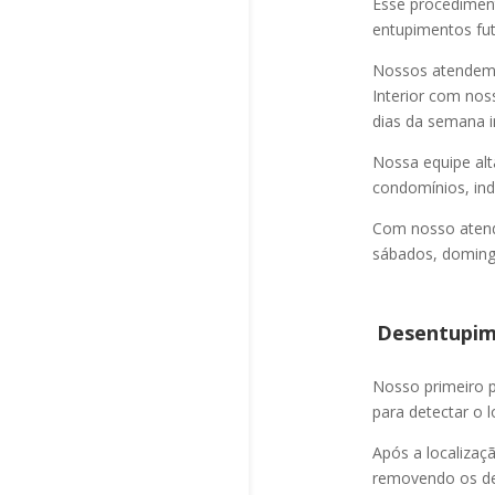
Esse procediment
entupimentos fut
Nossos atendem a
Interior com nos
dias da semana i
Nossa equipe alt
condomínios, indú
Com nosso atend
sábados, domingo
Desentupime
Nosso primeiro
para detectar o l
Após a localizaç
removendo os det