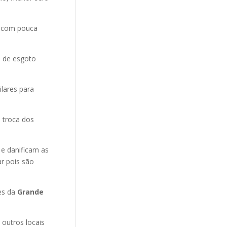
e com pouca
o de esgoto
ilares para
 troca dos
 e danificam as
r pois são
es da
Grande
 outros locais