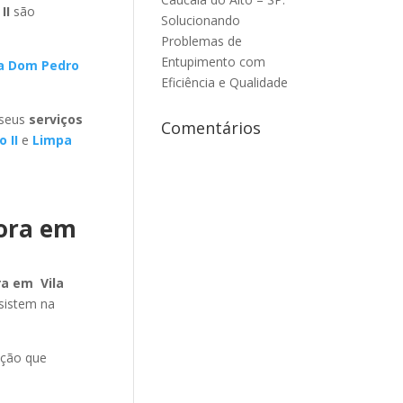
II
são
Solucionando
Problemas de
Entupimento com
la Dom Pedro
Eficiência e Qualidade
 seus
serviços
Comentários
 II
e
Limpa
dora em
ra em Vila
sistem na
ação que