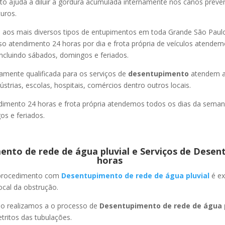
o ajuda a diluir a gordura acumulada internamente nos canos preve
uros.
os mais diversos tipos de entupimentos em toda Grande São Paulo, 
so atendimento 24 horas por dia e frota própria de veículos atende
ncluindo sábados, domingos e feriados.
amente qualificada para os serviços de
desentupimento
atendem a
strias, escolas, hospitais, comércios dentro outros locais.
imento 24 horas e frota própria atendemos todos os dias da semana
s e feriados.
nto de rede de água pluvial e Serviços de Desen
horas
 procedimento com
Desentupimento de rede de água pluvial
é ex
ocal da obstrução.
ão realizamos a o processo de
Desentupimento de rede de água p
ritos das tubulações.