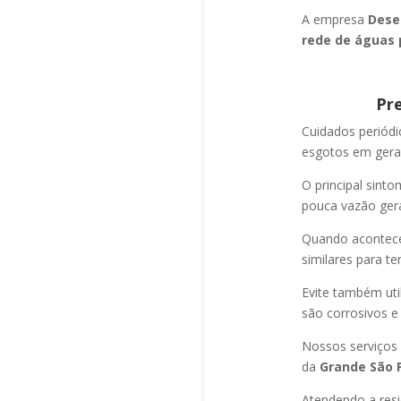
A empresa
Dese
rede de águas 
Pr
Cuidados periód
esgotos em geral
O principal sint
pouca vazão ger
Quando acontec
similares para t
Evite também uti
são corrosivos e
Nossos serviços
da
Grande São P
Atendendo a resi