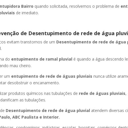
ntupidora Bairro
quando solicitada, resolvemos o problema de
ent
pluviais
de imediato.
evenção de Desentupimento de rede de água pluvi
icos evitam transtornos de um
Desentupimento de rede de água 
.
oma do
entupimento de ramal pluvial
é quando a água descendo l
ando mau cheiro.
er um
entupimento de rede de águas pluviais
nunca utilize aram
entar desobstruir o encanamento.
lizar produtos químicos nas tubulações de
rede de águas pluviais
,
 danificam as tubulações.
 de
Desentupimento de rede de água pluvial
atendem diversas c
aulo, ABC Paulista e Interior.
dências, condomínios, indústrias, escolas, hospitais, comércios dentr