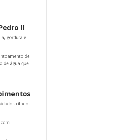
edro II
ia, gordura e
ontoamento de
ão de água que
pimentos
uidados citados
e com