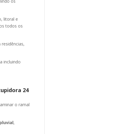
nindo os
litoral e
mos todos os
 residências,
 incluindo
tupidora 24
aminar o ramal
luvial
,