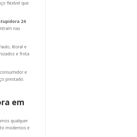
ço flexível que
ntupidora 24
ontram nas
lo, litoral e
mizados e frota
 consumidor e
ço prestado.
ora em
amos qualquer
to modernos e