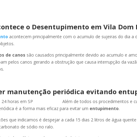
ontece o Desentupimento em Vila Dom P
nto
acontecem principalmente com o acumulo de sujeiras do dia a d
objetos.
os de canos
são causados principalmente devido ao acumulo e am
oam pelos canos gerando a obstrução que causa interrupção da vaz
s.
er manutenção periódica evitando entu
Além de todos os procedimentos e c
iódica é a forma mais eficaz para evitar um
entupimento
.
es que indicamos é despejar a cada 15 dias 2 litros de água quent
carbonato de sódio no ralo.