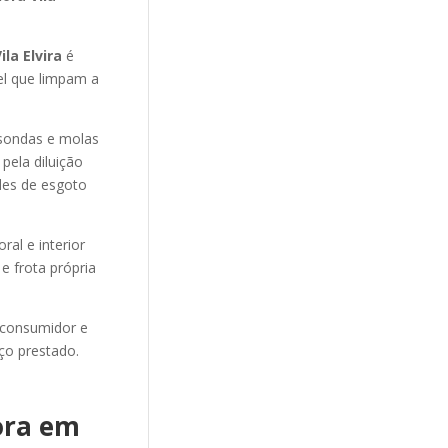
la Elvira
é
el que limpam a
sondas e molas
pela diluição
des de esgoto
al e interior
e frota própria
 consumidor e
ço prestado.
ora em