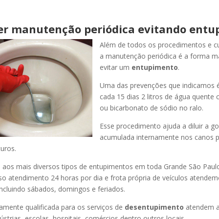
er manutenção periódica evitando entu
Além de todos os procedimentos e c
a manutenção periódica é a forma ma
evitar um
entupimento
.
Uma das prevenções que indicamos é
cada 15 dias 2 litros de água quente
ou bicarbonato de sódio no ralo.
Esse procedimento ajuda a diluir a g
acumulada internamente nos canos p
uros.
os mais diversos tipos de entupimentos em toda Grande São Paulo, 
so atendimento 24 horas por dia e frota própria de veículos atende
ncluindo sábados, domingos e feriados.
amente qualificada para os serviços de
desentupimento
atendem a
strias, escolas, hospitais, comércios dentro outros locais.