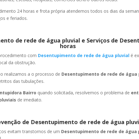
imento 24 horas e frota própria atendemos todos os dias da semana
s e feriados.
nto de rede de água pluvial e Serviços de Desen
horas
 procedimento com
Desentupimento de rede de água pluvial
é ex
ocal da obstrução.
ão realizamos a o processo de
Desentupimento de rede de água p
ritos das tubulações.
ntupidora Bairro
quando solicitada, resolvemos o problema de
ent
pluviais
de imediato.
evenção de Desentupimento de rede de água pluvi
icos evitam transtornos de um
Desentupimento de rede de água 
.