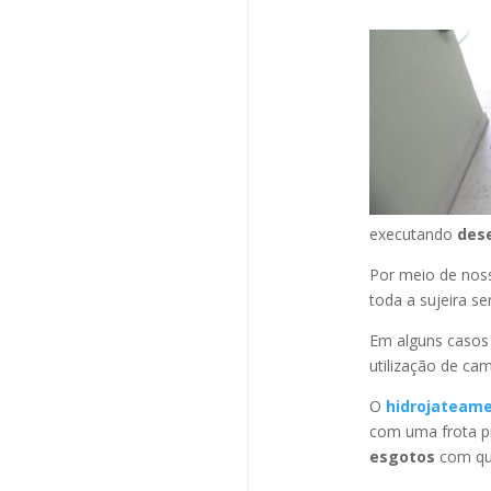
executando
des
Por meio de no
toda a sujeira s
Em alguns casos
utilização de ca
O
hidrojateam
com uma frota pr
esgotos
com qua