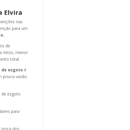
 Elvira
evenções nas
venção para um
o.
nos de
o início, menor
ento total.
 de esgoto
é
m pouca vazão
o de esgoto
ilares para
 troca dos