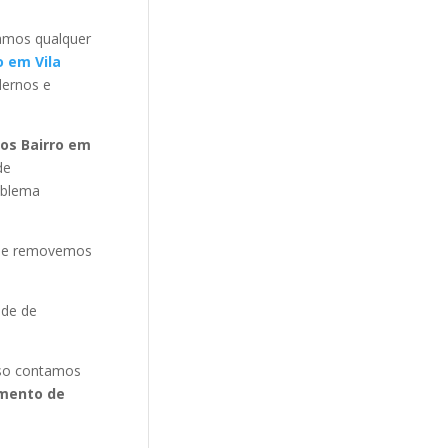
amos qualquer
 em Vila
ernos e
os Bairro em
de
oblema
s e removemos
ade de
isso contamos
mento de