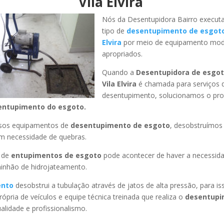
Vila Elvira
Nós da Desentupidora Bairro execut
tipo de
desentupimento de esgoto
Elvira
por meio de equipamento mod
apropriados.
Quando a
Desentupidora de esgot
Vila Elvira
é chamada para serviços 
desentupimento, solucionamos o pr
entupimento do esgoto.
ssos equipamentos de
desentupimento de esgoto
, desobstruímo
em necessidade de quebras.
 de
entupimentos de esgoto
pode acontecer de haver a necessid
minhão de hidrojateamento.
ento
desobstrui a tubulação através de jatos de alta pressão, para 
ópria de veículos e equipe técnica treinada que realiza o
desentupi
lidade e profissionalismo.