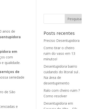
0 anos de
Posts recentes
sentupidora
Preciso Desentupidora
Como tirar o cheiro
pidora em
ruim do vaso em 13
iços com
minutos!
a e qualidade.
Desentupidora bairro
serviços de
cuidando do litoral sul .
ossa seriedade
Na área de
desentupimento
Ralo com cheiro ruim ?
ro de São
Como resolver
Desentupidora em
icenciadas e
Caucaia do Alto – SP: