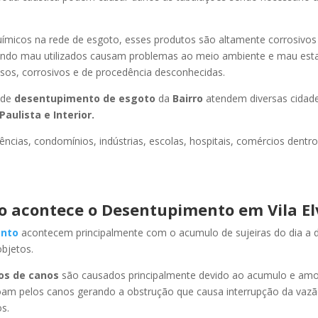
uímicos na rede de esgoto, esses produtos são altamente corrosivos
ando mau utilizados causam problemas ao meio ambiente e mau esta
sos, corrosivos e de procedência desconhecidas.
 de
desentupimento de esgoto
da
Bairro
atendem diversas cidad
Paulista e Interior.
ncias, condomínios, indústrias, escolas, hospitais, comércios dentro
 acontece o Desentupimento em Vila El
nto
acontecem principalmente com o acumulo de sujeiras do dia a d
objetos.
os de canos
são causados principalmente devido ao acumulo e am
oam pelos canos gerando a obstrução que causa interrupção da vaz
s.