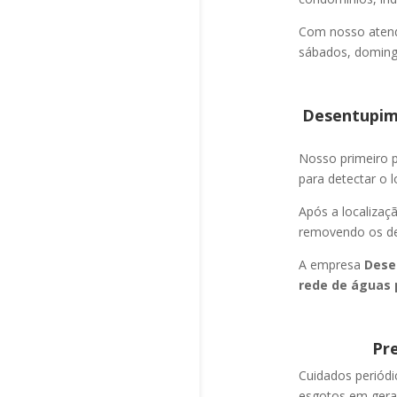
Com nosso atend
sábados, domingo
Desentupime
Nosso primeiro
para detectar o l
Após a localizaç
removendo os det
A empresa
Dese
rede de águas 
Pr
Cuidados periód
esgotos em geral