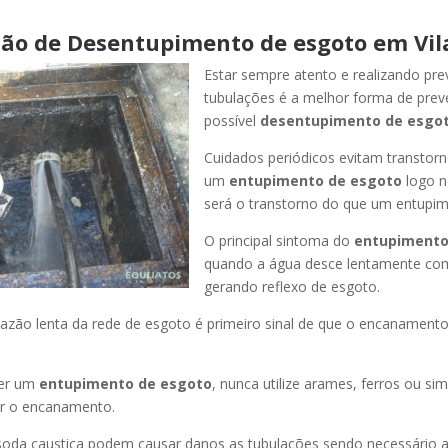
ão de Desentupimento de esgoto em Vila
Estar sempre atento e realizando pr
tubulações é a melhor forma de pre
possível
desentupimento de esgot
Cuidados periódicos evitam transtor
um
entupimento de esgoto
logo n
será o transtorno do que um entupim
O principal sintoma do
entupimento
quando a água desce lentamente co
gerando reflexo de esgoto.
azão lenta da rede de esgoto é primeiro sinal de que o encanament
er um
entupimento de esgoto
, nunca utilize arames, ferros ou sim
ir o encanamento.
oda caustica podem causar danos as tubulações sendo necessário a