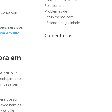
Solucionando
Problemas de
conta com
Entupimento com
Eficiência e Qualidade
 seus
serviços
ssa em Vila
Comentários
dora em
ra em Vila
esentupimento
 limpeza sem
vira
possui
 executam os
ora Vila