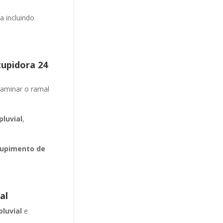
 incluindo
tupidora 24
aminar o ramal
luvial
,
upimento de
al
pluvial
e