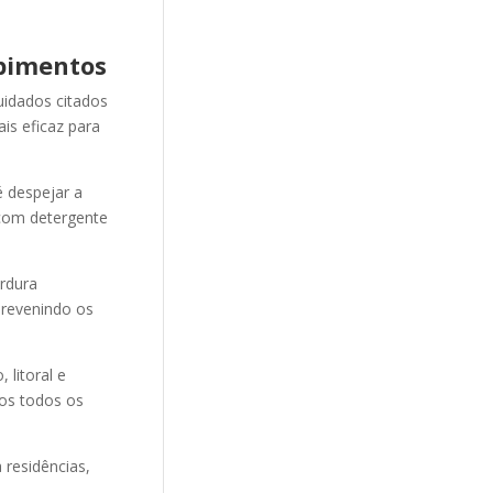
pimentos
uidados citados
is eficaz para
 despejar a
 com detergente
ordura
revenindo os
litoral e
mos todos os
 residências,