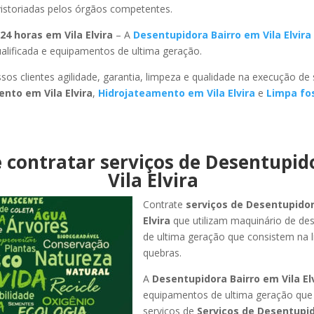
istoriadas pelos órgãos competentes.
24 horas em Vila Elvira
– A
Desentupidora Bairro em Vila Elvira
ualificada e equipamentos de ultima geração.
sos clientes agilidade, garantia, limpeza e qualidade na execução de
nto em Vila Elvira
,
Hidrojateamento em Vila Elvira
e
Limpa fo
 contratar serviços de Desentupi
Vila Elvira
Contrate
serviços de Desentupido
Elvira
que utilizam maquinário de d
de ultima geração que consistem na
quebras.
A
Desentupidora Bairro em Vila El
equipamentos de ultima geração que
serviços de
Serviços de Desentupid