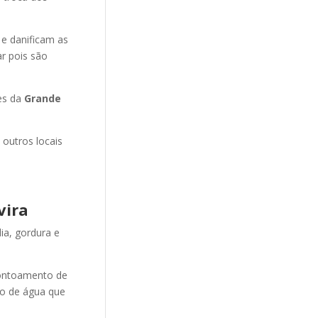
 e danificam as
r pois são
es da
Grande
 outros locais
vira
ia, gordura e
ontoamento de
ão de água que