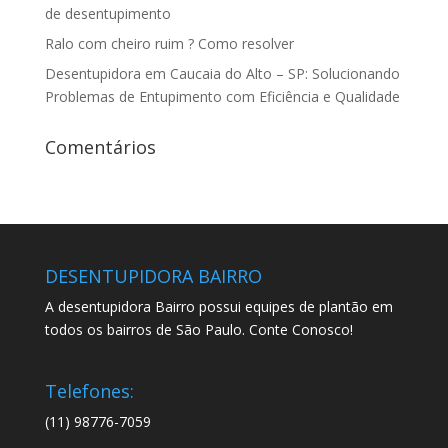
de desentupimento
Ralo com cheiro ruim ? Como resolver
Desentupidora em Caucaia do Alto – SP: Solucionando
Problemas de Entupimento com Eficiência e Qualidade
Comentários
DESENTUPIDORA BAIRRO
A desentupidora Bairro possui equipes de plantão em
todos os bairros de São Paulo. Conte Conosco!
Telefones:
(11) 98776-7059