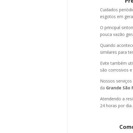
Pr
Cuidados periód
esgotos em geral
O principal sint
pouca vazão ger
Quando acontec
similares para t
Evite também uti
são corrosivos e
Nossos serviços
da
Grande São P
Atendendo a resi
24 horas por dia.
Como