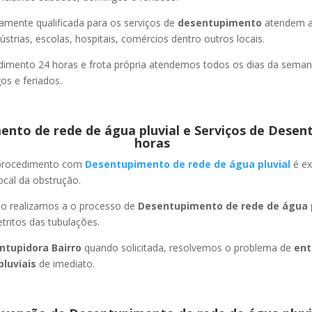
amente qualificada para os serviços de
desentupimento
atendem a
strias, escolas, hospitais, comércios dentro outros locais.
imento 24 horas e frota própria atendemos todos os dias da semana
s e feriados.
nto de rede de água pluvial e Serviços de Desen
horas
 procedimento com
Desentupimento de rede de água pluvial
é ex
ocal da obstrução.
ão realizamos a o processo de
Desentupimento de rede de água p
ritos das tubulações.
ntupidora Bairro
quando solicitada, resolvemos o problema de
ent
pluviais
de imediato.