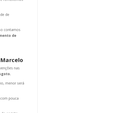
ade de
isso contamos
mento de
 Marcelo
evenções nas
sgoto.
cio, menor será
e com pouca