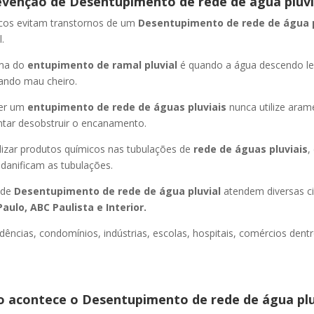
evenção de Desentupimento de rede de água pluvi
icos evitam transtornos de um
Desentupimento de rede de água 
.
oma do
entupimento de ramal pluvial
é quando a água descendo l
ando mau cheiro.
er um
entupimento de rede de águas pluviais
nunca utilize aram
entar desobstruir o encanamento.
lizar produtos químicos nas tubulações de
rede de águas pluviais
,
 danificam as tubulações.
 de
Desentupimento de rede de água pluvial
atendem diversas c
aulo, ABC Paulista e Interior.
dências, condomínios, indústrias, escolas, hospitais, comércios dentr
 acontece o Desentupimento de rede de água plu