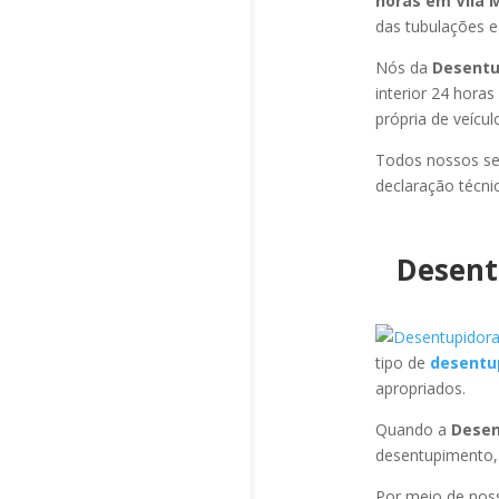
horas em Vila 
das tubulações e 
Nós da
Desentu
interior 24 hora
própria de veícu
Todos nossos se
declaração técni
Desent
tipo de
desentu
apropriados.
Quando a
Desen
desentupimento,
Por meio de no