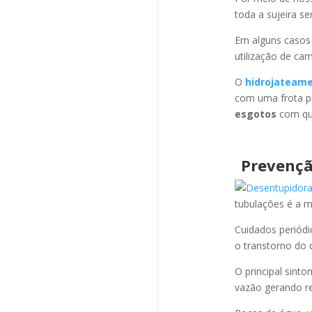
toda a sujeira s
Em alguns casos
utilização de ca
O
hidrojateam
com uma frota pr
esgotos
com qua
Prevençã
tubulações é a 
Cuidados periód
o transtorno do 
O principal sint
vazão gerando re