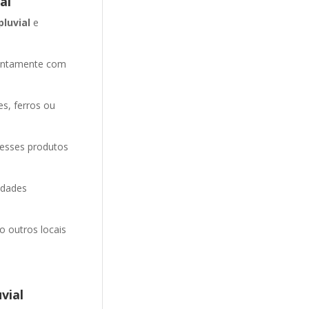
al
pluvial
e
entamente com
es, ferros ou
 esses produtos
idades
o outros locais
vial