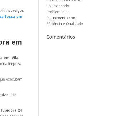
Solucionando
 seus
serviços
Problemas de
pa fossa em
Entupimento com
Eficiência e Qualidade
Comentários
dora em
ra em Vila
m na limpeza
 que executam
exível que
ntupidora 24