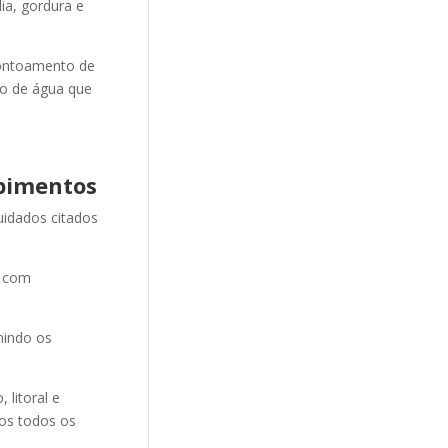
ia, gordura e
ontoamento de
ão de água que
pimentos
uidados citados
e com
nindo os
litoral e
mos todos os