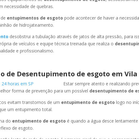
em necessidade de quebras.
 de
entupimentos de esgoto
pode acontecer de haver a necessid
minhão de hidrojateamento.
ento
desobstrui a tubulação através de jatos de alta pressão, para 
ópria de veículos e equipe técnica treinada que realiza o
desentupi
lidade e profissionalismo.
o de Desentupimento de esgoto em Vila
Estar sempre atento e realizando pr
melhor forma de prevenção para um possível
desentupimento de e
icos evitam transtornos de um
entupimento de esgoto
logo no iní
que um entupimento total.
oma do
entupimento de esgoto
é quando a água desce lentament
flexo de esgoto.