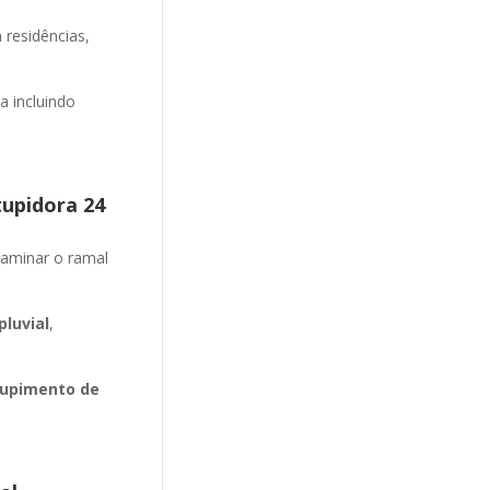
 residências,
 incluindo
tupidora 24
aminar o ramal
luvial
,
upimento de