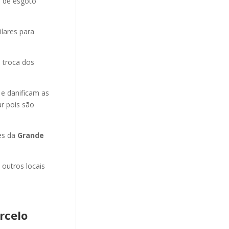
o de esgoto
ilares para
 troca dos
 e danificam as
r pois são
es da
Grande
 outros locais
rcelo