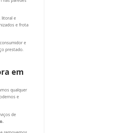
am nas paredes
itoral e
mizados e frota
 consumidor e
ço prestado.
ora em
amos qualquer
odernos e
viços de
o.
s e removemos