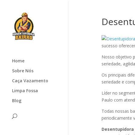
Desentu
sucesso oferec
Nosso objetivo p
Home
seriedade, agilid
Sobre Nós
Os principais di
Caça Vazamento
seriedade e com
Limpa Fossa
Líder no segmen
Paulo com atendi
Blog
Todas nossas ba
periodicamente v
Desentupidora 