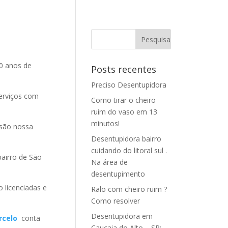
0 anos de
Posts recentes
Preciso Desentupidora
erviços com
Como tirar o cheiro
ruim do vaso em 13
minutos!
são nossa
Desentupidora bairro
cuidando do litoral sul .
airro de São
Na área de
desentupimento
o licenciadas e
Ralo com cheiro ruim ?
Como resolver
Desentupidora em
rcelo
conta
Caucaia do Alto – SP: