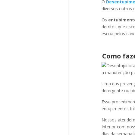
O
Desentupime
diversos outros 
Os
entupiment
detritos que esc
escoa pelos cano
Como faz
a manutenção per
Uma das prevençõ
detergente ou bi
Esse procediment
entupimentos fut
Nossos atendem a
Interior com nos
dias da semana i