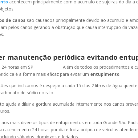
nto
acontecem principalmente com o acumulo de sujeiras do dia a d
objetos.
os de canos
são causados principalmente devido ao acumulo e am
oam pelos canos gerando a obstrução que causa interrupção da vaz
s.
er manutenção periódica evitando entu
Além de todos os procedimentos e c
iódica é a forma mais eficaz para evitar um
entupimento
.
es que indicamos é despejar a cada 15 dias 2 litros de água quent
carbonato de sódio no ralo.
o ajuda a diluir a gordura acumulada internamente nos canos preve
uros.
os mais diversos tipos de entupimentos em toda Grande São Paulo, 
so atendimento 24 horas por dia e frota própria de veículos atende
ncluindo sábados, domingos e feriados.