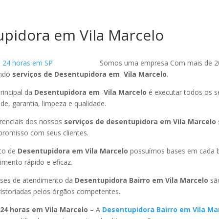
pidora em Vila Marcelo
Somos uma empresa Com mais de 2
endo
serviços de Desentupidora em Vila Marcelo
.
rincipal da
Desentupidora em Vila Marcelo
é executar todos os s
ade, garantia, limpeza e qualidade.
ferenciais dos nossos
serviços de desentupidora em Vila Marcelo
promisso com seus clientes.
to de
Desentupidora em Vila Marcelo
possuímos bases em cada b
mento rápido e eficaz.
ses de atendimento da
Desentupidora Bairro em Vila Marcelo
sã
istoriadas pelos órgãos competentes.
24 horas em Vila Marcelo
– A
Desentupidora Bairro em Vila Ma