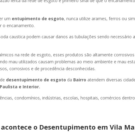
azão lenta da rede de esgoto é primeiro sinal de que o encanament
er um
entupimento de esgoto
, nunca utilize arames, ferros ou sim
ir o encanamento.
oda caustica podem causar danos as tubulações sendo necessário a
uímicos na rede de esgoto, esses produtos são altamente corrosivos
ando mau utilizados causam problemas ao meio ambiente e mau esta
sos, corrosivos e de procedência desconhecidas.
 de
desentupimento de esgoto
da
Bairro
atendem diversas cidad
Paulista e Interior.
ncias, condomínios, indústrias, escolas, hospitais, comércios dentro
acontece o Desentupimento em Vila Ma