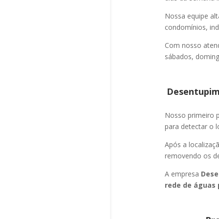
Nossa equipe alt
condomínios, indú
Com nosso atend
sábados, domingo
Desentupime
Nosso primeiro
para detectar o l
Após a localizaç
removendo os det
A empresa
Dese
rede de águas 