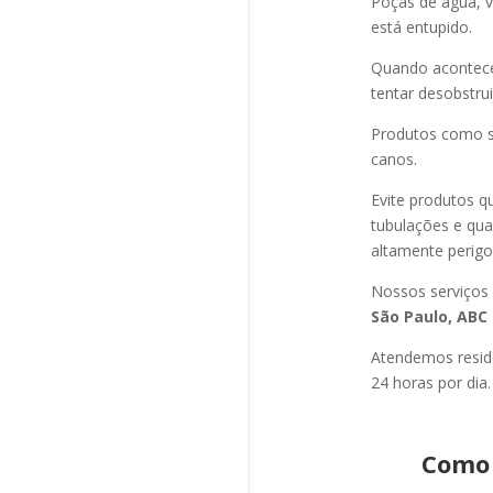
Poças de água, v
está entupido.
Quando acontec
tentar desobstru
Produtos como s
canos.
Evite produtos q
tubulações e qu
altamente perigo
Nossos serviços
São Paulo, ABC 
Atendemos residê
24 horas por dia.
Como 