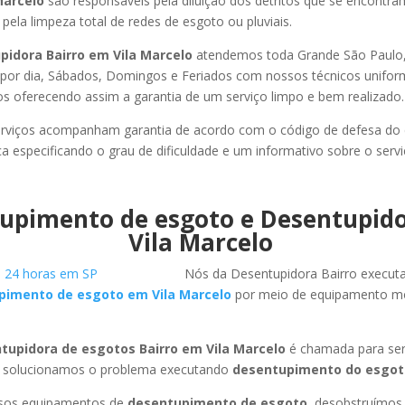
Marcelo
são responsáveis pela diluição dos detritos que se encontr
pela limpeza total de redes de esgoto ou pluviais.
pidora Bairro em Vila Marcelo
atendemos toda Grande São Paulo, l
s por dia, Sábados, Domingos e Feriados com nossos técnicos unifor
los oferecendo assim a garantia de um serviço limpo e bem realizado.
rviços acompanham garantia de acordo com o código de defesa do
ca especificando o grau de dificuldade e um informativo sobre o servi
upimento de esgoto e Desentupid
Vila Marcelo
Nós da Desentupidora Bairro execut
pimento de esgoto em Vila Marcelo
por meio de equipamento m
tupidora de esgotos Bairro em Vila Marcelo
é chamada para ser
 solucionamos o problema executando
desentupimento do esgot
ssos equipamentos de
desentupimento de esgoto
, desobstruímo