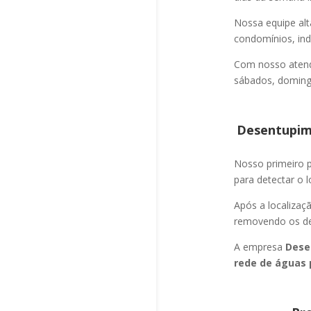
Nossa equipe alt
condomínios, indú
Com nosso atend
sábados, domingo
Desentupime
Nosso primeiro
para detectar o l
Após a localizaç
removendo os det
A empresa
Dese
rede de águas 