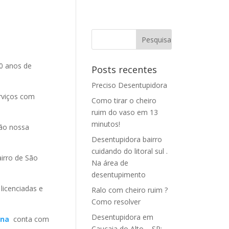
0 anos de
Posts recentes
Preciso Desentupidora
rviços com
Como tirar o cheiro
ruim do vaso em 13
minutos!
ão nossa
Desentupidora bairro
cuidando do litoral sul .
irro de São
Na área de
desentupimento
licenciadas e
Ralo com cheiro ruim ?
Como resolver
Desentupidora em
ina
conta com
Caucaia do Alto – SP: