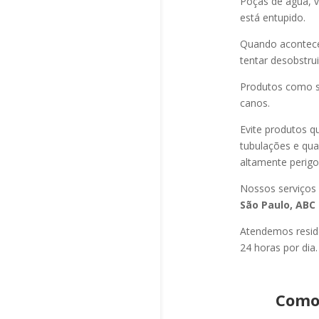
Poças de água, v
está entupido.
Quando acontec
tentar desobstru
Produtos como s
canos.
Evite produtos q
tubulações e qu
altamente perigo
Nossos serviços
São Paulo, ABC 
Atendemos residê
24 horas por dia.
Como