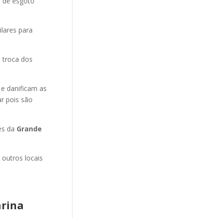
o de esgoto
ilares para
 troca dos
 e danificam as
r pois são
es da
Grande
 outros locais
rina