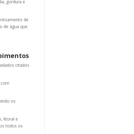
ia, gordura e
ontoamento de
ão de água que
pimentos
uidados citados
e com
nindo os
litoral e
mos todos os