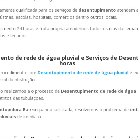
amente qualificada para os serviços de
desentupimento
atendem a
strias, escolas, hospitais, comércios dentro outros locais.
imento 24 horas e frota própria atendemos todos os dias da semana
s e feriados.
nto de rede de água pluvial e Serviços de Desen
horas
 procedimento com
Desentupimento de rede de água pluvial
é ex
ocal da obstrução.
ão realizamos a o processo de
Desentupimento de rede de água p
ritos das tubulações.
ntupidora Bairro
quando solicitada, resolvemos o problema de
ent
pluviais
de imediato.