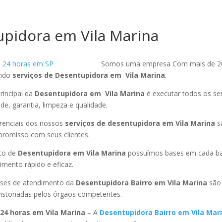
pidora em Vila Marina
Somos uma empresa Com mais de 2
endo
serviços de Desentupidora em Vila Marina
.
rincipal da
Desentupidora em Vila Marina
é executar todos os se
ade, garantia, limpeza e qualidade.
ferenciais dos nossos
serviços de desentupidora em Vila Marina
s
promisso com seus clientes.
to de
Desentupidora em Vila Marina
possuímos bases em cada ba
mento rápido e eficaz.
ses de atendimento da
Desentupidora Bairro em Vila Marina
são 
istoriadas pelos órgãos competentes.
24 horas em Vila Marina
– A
Desentupidora Bairro em Vila Mar