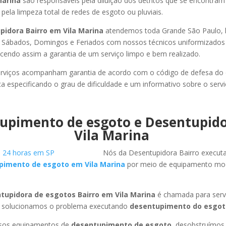
Marina
são responsáveis pela diluição dos detritos que se encontra
pela limpeza total de redes de esgoto ou pluviais.
pidora Bairro em Vila Marina
atendemos toda Grande São Paulo, lit
, Sábados, Domingos e Feriados com nossos técnicos uniformizados 
ecendo assim a garantia de um serviço limpo e bem realizado.
rviços acompanham garantia de acordo com o código de defesa do
ca especificando o grau de dificuldade e um informativo sobre o servi
upimento de esgoto e Desentupid
Vila Marina
Nós da Desentupidora Bairro execut
pimento de esgoto em Vila Marina
por meio de equipamento mo
tupidora de esgotos Bairro em Vila Marina
é chamada para serv
 solucionamos o problema executando
desentupimento do esgot
ssos equipamentos de
desentupimento de esgoto
, desobstruímo