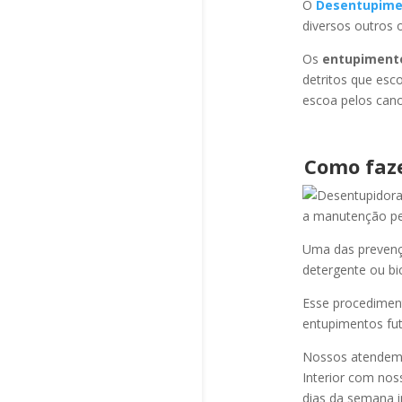
O
Desentupime
diversos outros 
Os
entupiment
detritos que esc
escoa pelos cano
Como faz
a manutenção per
Uma das prevençõ
detergente ou bi
Esse procediment
entupimentos fut
Nossos atendem a
Interior com nos
dias da semana i