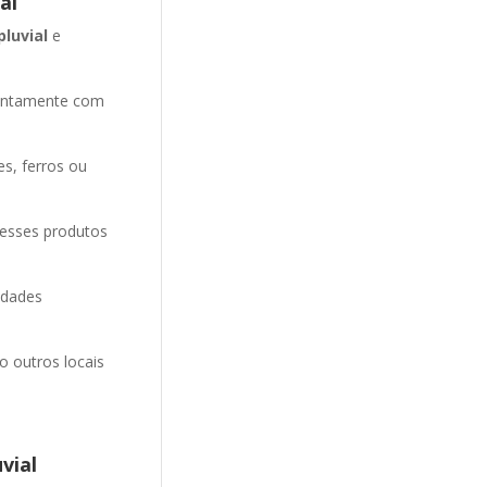
al
pluvial
e
entamente com
es, ferros ou
 esses produtos
idades
o outros locais
vial