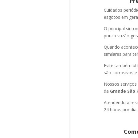
Pr
Cuidados periód
esgotos em geral
O principal sint
pouca vazão ger
Quando acontec
similares para t
Evite também uti
são corrosivos e
Nossos serviços
da
Grande São P
Atendendo a resi
24 horas por dia.
Como