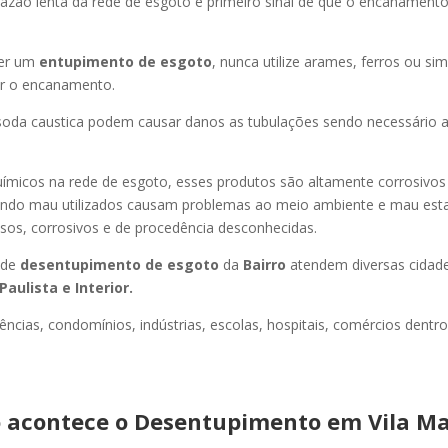
azão lenta da rede de esgoto é primeiro sinal de que o encanament
er um
entupimento de esgoto
, nunca utilize arames, ferros ou sim
ir o encanamento.
oda caustica podem causar danos as tubulações sendo necessário a
uímicos na rede de esgoto, esses produtos são altamente corrosivos
ando mau utilizados causam problemas ao meio ambiente e mau esta
sos, corrosivos e de procedência desconhecidas.
 de
desentupimento de esgoto
da
Bairro
atendem diversas cidad
Paulista e Interior.
ncias, condomínios, indústrias, escolas, hospitais, comércios dentro
 acontece o Desentupimento em Vila Ma