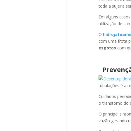
toda a sujeira s
Em alguns casos
utilização de ca
O
hidrojateam
com uma frota pr
esgotos
com qua
Prevençã
tubulações é a 
Cuidados periód
o transtorno do 
O principal sint
vazão gerando re