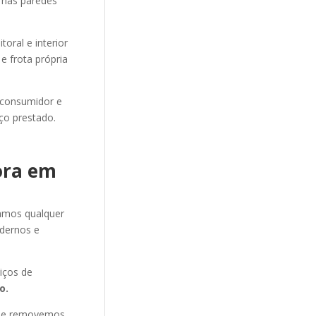
m nas paredes
oral e interior
e frota própria
 consumidor e
ço prestado.
ora em
amos qualquer
dernos e
iços de
o.
s e removemos