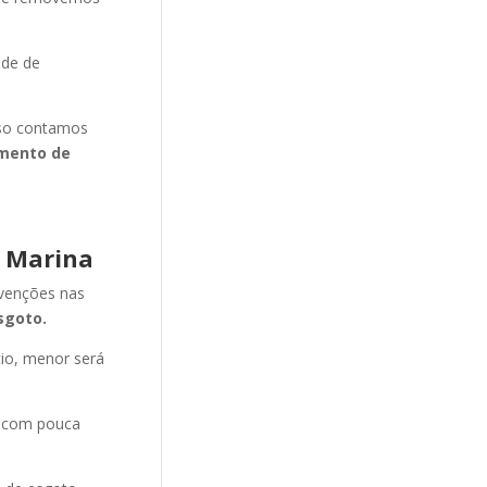
ade de
isso contamos
mento de
a Marina
evenções nas
sgoto.
cio, menor será
e com pouca