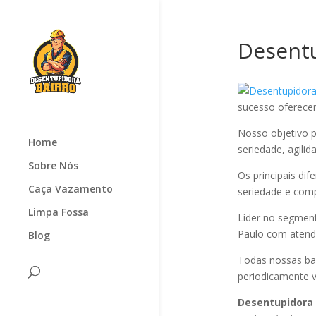
Desentu
sucesso oferec
Nosso objetivo p
Home
seriedade, agilid
Sobre Nós
Os principais di
Caça Vazamento
seriedade e com
Limpa Fossa
Líder no segmen
Paulo com atendi
Blog
Todas nossas ba
periodicamente v
Desentupidora 