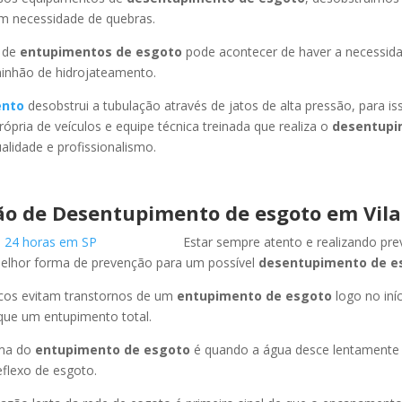
em necessidade de quebras.
 de
entupimentos de esgoto
pode acontecer de haver a necessid
minhão de hidrojateamento.
ento
desobstrui a tubulação através de jatos de alta pressão, para 
ópria de veículos e equipe técnica treinada que realiza o
desentupi
lidade e profissionalismo.
o de Desentupimento de esgoto em Vil
Estar sempre atento e realizando pr
melhor forma de prevenção para um possível
desentupimento de e
icos evitam transtornos de um
entupimento de esgoto
logo no iní
que um entupimento total.
oma do
entupimento de esgoto
é quando a água desce lentament
flexo de esgoto.