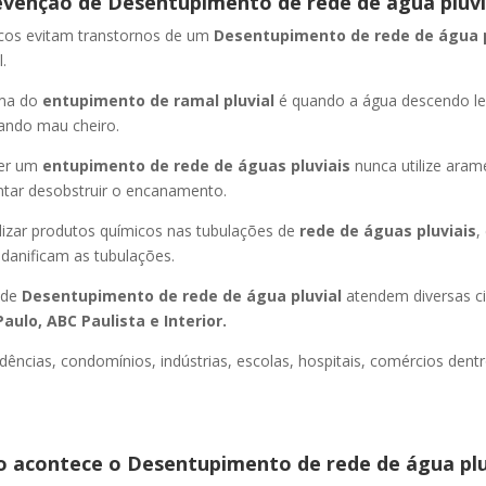
evenção de Desentupimento de rede de água pluvi
icos evitam transtornos de um
Desentupimento de rede de água 
.
oma do
entupimento de ramal pluvial
é quando a água descendo l
ando mau cheiro.
er um
entupimento de rede de águas pluviais
nunca utilize aram
entar desobstruir o encanamento.
lizar produtos químicos nas tubulações de
rede de águas pluviais
,
 danificam as tubulações.
 de
Desentupimento de rede de água pluvial
atendem diversas c
aulo, ABC Paulista e Interior.
dências, condomínios, indústrias, escolas, hospitais, comércios dentr
 acontece o Desentupimento de rede de água plu