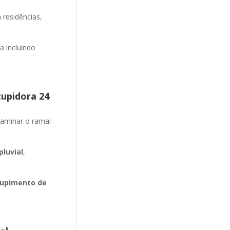
 residências,
 incluindo
tupidora 24
aminar o ramal
luvial
,
upimento de