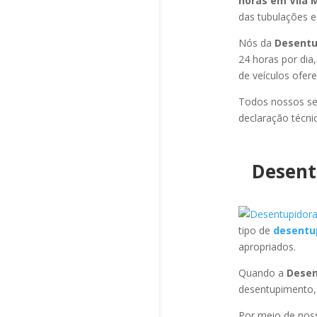
horas em Vila 
das tubulações e 
Nós da
Desentu
24 horas por dia
de veículos ofer
Todos nossos se
declaração técni
Desent
tipo de
desentu
apropriados.
Quando a
Desen
desentupimento,
Por meio de no