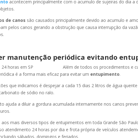
nto
acontecem principalmente com o acumulo de sujeiras do dia a d
objetos.
os de canos
são causados principalmente devido ao acumulo e am
oam pelos canos gerando a obstrução que causa interrupção da vaz
s.
er manutenção periódica evitando entu
Além de todos os procedimentos e c
iódica é a forma mais eficaz para evitar um
entupimento
.
es que indicamos é despejar a cada 15 dias 2 litros de água quent
carbonato de sódio no ralo.
o ajuda a diluir a gordura acumulada internamente nos canos preve
uros.
os mais diversos tipos de entupimentos em toda Grande São Paulo, 
so atendimento 24 horas por dia e frota própria de veículos atende
ncluindo sábados, domingos e feriados.