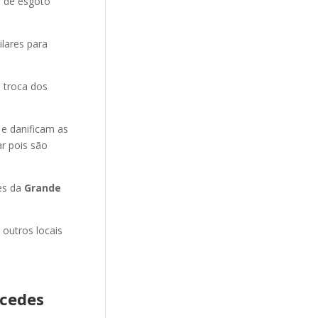
o de esgoto
ilares para
 troca dos
 e danificam as
r pois são
es da
Grande
 outros locais
rcedes