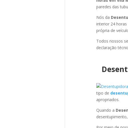
horas em Vila
paredes das tubul
Nós da
Desentu
interior 24 hora
própria de veícu
Todos nossos se
declaração técni
Desent
tipo de
desentu
apropriados.
Quando a
Desen
desentupimento,
Por meio de no