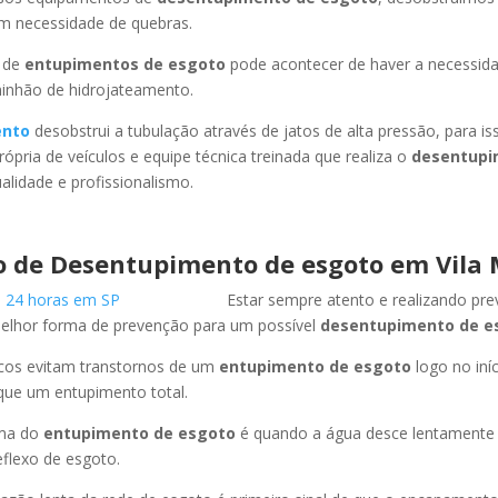
em necessidade de quebras.
 de
entupimentos de esgoto
pode acontecer de haver a necessid
minhão de hidrojateamento.
ento
desobstrui a tubulação através de jatos de alta pressão, para 
ópria de veículos e equipe técnica treinada que realiza o
desentupi
lidade e profissionalismo.
 de Desentupimento de esgoto em Vila
Estar sempre atento e realizando pr
melhor forma de prevenção para um possível
desentupimento de e
icos evitam transtornos de um
entupimento de esgoto
logo no iní
que um entupimento total.
oma do
entupimento de esgoto
é quando a água desce lentament
flexo de esgoto.