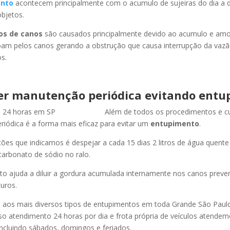
nto
acontecem principalmente com o acumulo de sujeiras do dia a d
objetos.
os de canos
são causados principalmente devido ao acumulo e am
oam pelos canos gerando a obstrução que causa interrupção da vaz
s.
er manutenção periódica evitando entu
Além de todos os procedimentos e c
iódica é a forma mais eficaz para evitar um
entupimento
.
es que indicamos é despejar a cada 15 dias 2 litros de água quent
carbonato de sódio no ralo.
o ajuda a diluir a gordura acumulada internamente nos canos preve
uros.
os mais diversos tipos de entupimentos em toda Grande São Paulo, 
so atendimento 24 horas por dia e frota própria de veículos atende
ncluindo sábados, domingos e feriados.