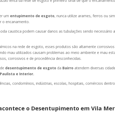
azão lenta da rede de esgoto é primeiro sinal de que o encanament
er um
entupimento de esgoto
, nunca utilize arames, ferros ou sim
ir o encanamento.
oda caustica podem causar danos as tubulações sendo necessário a
uímicos na rede de esgoto, esses produtos são altamente corrosivos
ando mau utilizados causam problemas ao meio ambiente e mau esta
sos, corrosivos e de procedência desconhecidas.
 de
desentupimento de esgoto
da
Bairro
atendem diversas cidad
Paulista e Interior.
ncias, condomínios, indústrias, escolas, hospitais, comércios dentro
acontece o Desentupimento em Vila Me