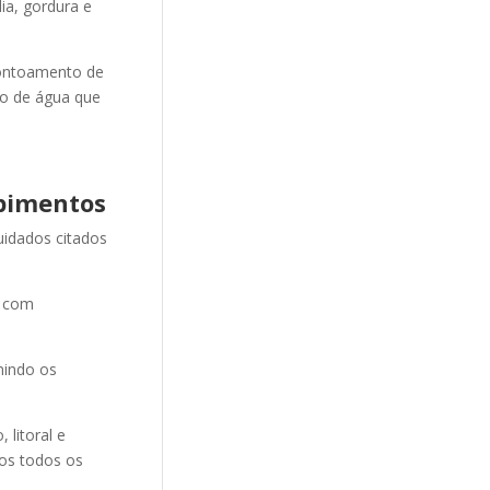
ia, gordura e
ontoamento de
ão de água que
pimentos
uidados citados
e com
nindo os
litoral e
mos todos os