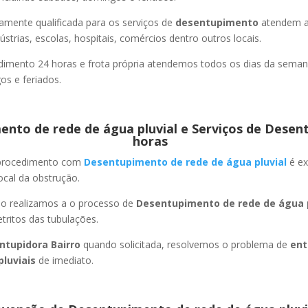
amente qualificada para os serviços de
desentupimento
atendem a
strias, escolas, hospitais, comércios dentro outros locais.
imento 24 horas e frota própria atendemos todos os dias da semana
s e feriados.
nto de rede de água pluvial e Serviços de Desen
horas
 procedimento com
Desentupimento de rede de água pluvial
é ex
ocal da obstrução.
ão realizamos a o processo de
Desentupimento de rede de água p
ritos das tubulações.
ntupidora Bairro
quando solicitada, resolvemos o problema de
ent
pluviais
de imediato.