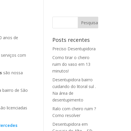
0 anos de
Posts recentes
Preciso Desentupidora
 serviços com
Como tirar o cheiro
ruim do vaso em 13
minutos!
s
são nossa
Desentupidora bairro
cuidando do litoral sul .
 bairro de São
Na área de
desentupimento
são licenciadas
Ralo com cheiro ruim ?
Como resolver
Desentupidora em
 Mercedes
Caucaia do Alto – SP: