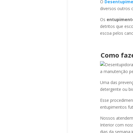
O
Desentupime
diversos outros 
Os
entupiment
detritos que esc
escoa pelos cano
Como faz
a manutenção per
Uma das prevençõ
detergente ou bi
Esse procediment
entupimentos fut
Nossos atendem a
Interior com nos
dias da semana i