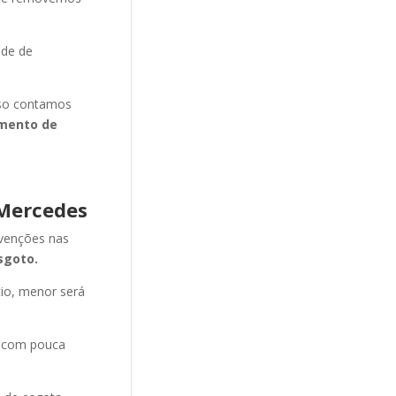
ade de
isso contamos
mento de
 Mercedes
evenções nas
sgoto.
cio, menor será
e com pouca