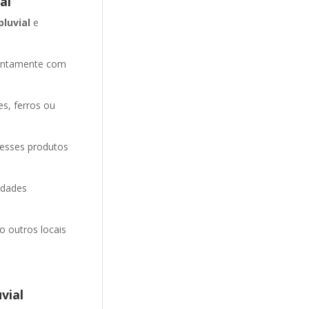
al
pluvial
e
entamente com
es, ferros ou
 esses produtos
idades
o outros locais
vial