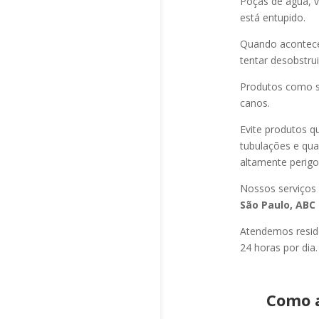
Poças de água, v
está entupido.
Quando acontec
tentar desobstru
Produtos como s
canos.
Evite produtos q
tubulações e qu
altamente perigo
Nossos serviços
São Paulo, ABC 
Atendemos residê
24 horas por dia.
Como 