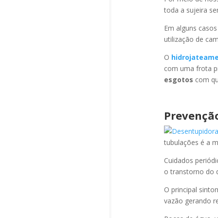
toda a sujeira s
Em alguns casos
utilização de ca
O
hidrojateam
com uma frota pr
esgotos
com qua
Prevenção
tubulações é a 
Cuidados periód
o transtorno do 
O principal sint
vazão gerando re