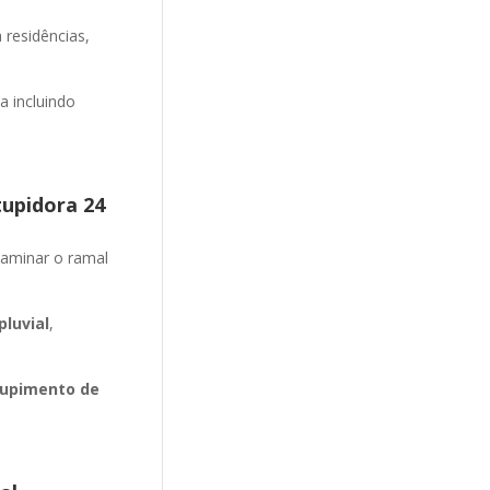
 residências,
 incluindo
tupidora 24
aminar o ramal
luvial
,
upimento de