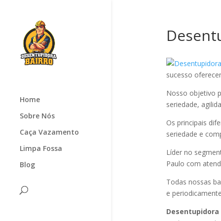
Desentu
sucesso oferec
Nosso objetivo p
Home
seriedade, agilid
Sobre Nós
Os principais di
Caça Vazamento
seriedade e com
Limpa Fossa
Líder no segmen
Paulo com atendi
Blog
Todas nossas ba
e periodicamente
Desentupidora 