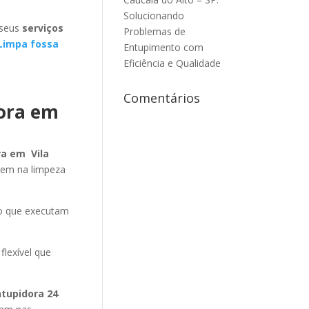
Solucionando
 seus
serviços
Problemas de
Limpa fossa
Entupimento com
Eficiência e Qualidade
Comentários
dora em
ra em Vila
tem na limpeza
ão que executam
flexível que
ntupidora 24