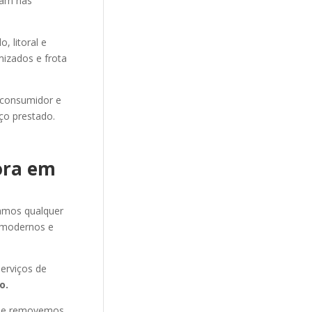
ram nas
 litoral e
mizados e frota
 consumidor e
ço prestado.
ora em
amos qualquer
 modernos e
erviços de
o.
s e removemos