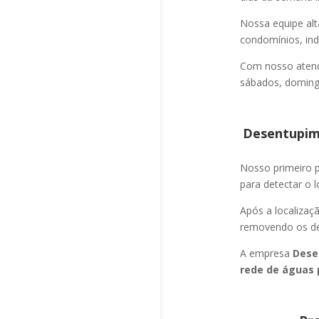
Nossa equipe alt
condomínios, indú
Com nosso atend
sábados, domingo
Desentupime
Nosso primeiro
para detectar o l
Após a localizaç
removendo os det
A empresa
Dese
rede de águas 