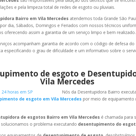
 Mercedes
são responsáveis pela diluição dos detritos que se encont
ações e pela limpeza total de redes de esgoto ou pluviais.
pidora Bairro em Vila Mercedes
atendemos toda Grande São Paulo,
s por dia, Sábados, Domingos e Feriados com nossos técnicos unifor
los oferecendo assim a garantia de um serviço limpo e bem realizado.
rviços acompanham garantia de acordo com o código de defesa do
ca especificando o grau de dificuldade e um informativo sobre o servi
upimento de esgoto e Desentupid
Vila Mercedes
Nós da Desentupidora Bairro execut
pimento de esgoto em Vila Mercedes
por meio de equipamento
tupidora de esgotos Bairro em Vila Mercedes
é chamada para s
 solucionamos o problema executando
desentupimento do esgot
ssos equipamentos de
desentupimento de esgoto
, desobstruímo