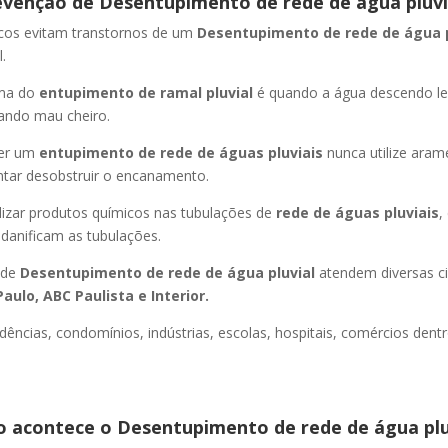
evenção de Desentupimento de rede de água pluvi
icos evitam transtornos de um
Desentupimento de rede de água 
.
oma do
entupimento de ramal pluvial
é quando a água descendo l
ando mau cheiro.
er um
entupimento de rede de águas pluviais
nunca utilize aram
entar desobstruir o encanamento.
lizar produtos químicos nas tubulações de
rede de águas pluviais
,
 danificam as tubulações.
 de
Desentupimento de rede de água pluvial
atendem diversas c
aulo, ABC Paulista e Interior.
dências, condomínios, indústrias, escolas, hospitais, comércios dentr
 acontece o Desentupimento de rede de água plu