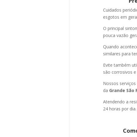
Pr
Cuidados periód
esgotos em geral
O principal sint
pouca vazão ger
Quando acontec
similares para t
Evite também uti
são corrosivos e
Nossos serviços
da
Grande São P
Atendendo a resi
24 horas por dia.
Como