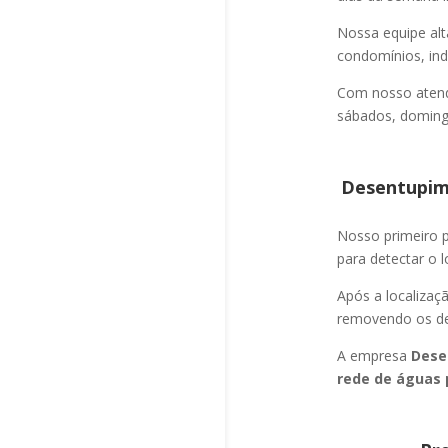
Nossa equipe alt
condomínios, indú
Com nosso atend
sábados, domingo
Desentupime
Nosso primeiro
para detectar o l
Após a localizaç
removendo os det
A empresa
Dese
rede de águas 