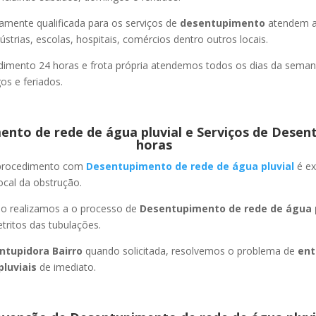
amente qualificada para os serviços de
desentupimento
atendem a
strias, escolas, hospitais, comércios dentro outros locais.
imento 24 horas e frota própria atendemos todos os dias da semana
s e feriados.
nto de rede de água pluvial e Serviços de Desen
horas
 procedimento com
Desentupimento de rede de água pluvial
é ex
ocal da obstrução.
ão realizamos a o processo de
Desentupimento de rede de água p
ritos das tubulações.
ntupidora Bairro
quando solicitada, resolvemos o problema de
ent
pluviais
de imediato.