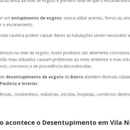
azão lenta da rede de esgoto é primeiro sinal de que o encanament
er um
entupimento de esgoto
, nunca utilize arames, ferros ou sim
ir o encanamento.
oda caustica podem causar danos as tubulações sendo necessário a
uímicos na rede de esgoto, esses produtos são altamente corrosivos
ando mau utilizados causam problemas ao meio ambiente e mau esta
sos, corrosivos e de procedência desconhecidas.
 de
desentupimento de esgoto
da
Bairro
atendem diversas cidad
Paulista e Interior.
ncias, condomínios, indústrias, escolas, hospitais, comércios dentro
 acontece o Desentupimento em Vila N