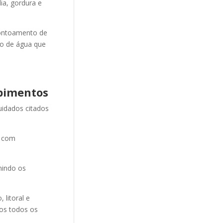
ia, gordura e
ontoamento de
ão de água que
pimentos
uidados citados
e com
nindo os
litoral e
mos todos os