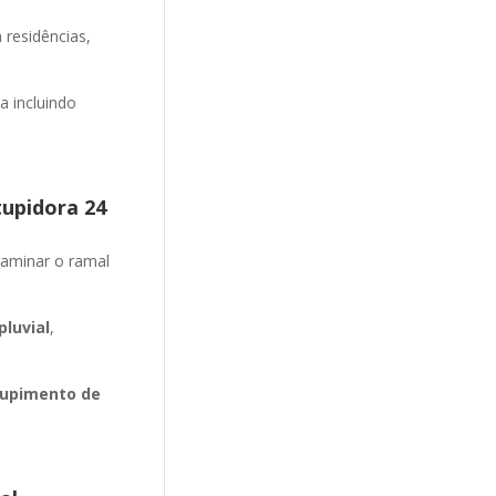
 residências,
 incluindo
tupidora 24
aminar o ramal
luvial
,
upimento de