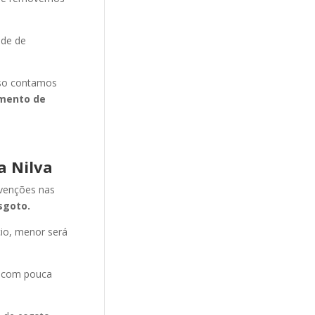
ade de
isso contamos
mento de
a Nilva
evenções nas
sgoto.
cio, menor será
e com pouca