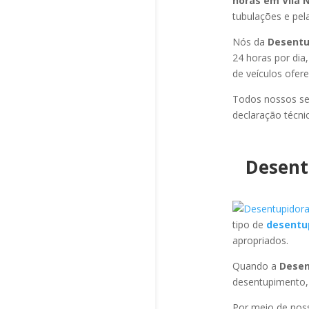
horas em Vila 
tubulações e pela
Nós da
Desentup
24 horas por dia
de veículos ofer
Todos nossos se
declaração técni
Desent
tipo de
desentu
apropriados.
Quando a
Desen
desentupimento,
Por meio de no