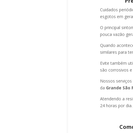
Pr
Cuidados periód
esgotos em geral
O principal sint
pouca vazão ger
Quando acontec
similares para t
Evite também uti
são corrosivos e
Nossos serviços
da
Grande São P
Atendendo a resi
24 horas por dia.
Como