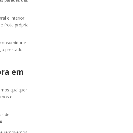
as paredes das
al e interior
e frota própria
 consumidor e
ço prestado.
ora em
amos qualquer
rnos e
os de
o.
s e removemos