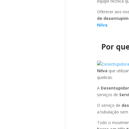
equipe técnica q
Oferecer aos nos
de desentupime
Nilva
.
Por que
Nilva
que utiliz
quebras.
A
Desentupidora
serviços de
Serv
O serviço de
des
a tubulação sem d
Todo o moviment