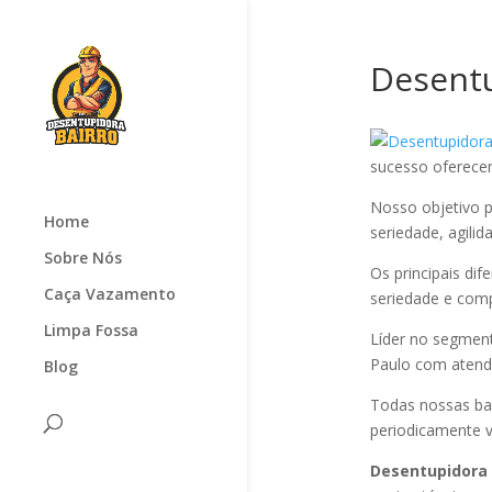
Desentu
sucesso oferec
Nosso objetivo p
Home
seriedade, agilid
Sobre Nós
Os principais di
Caça Vazamento
seriedade e com
Limpa Fossa
Líder no segmen
Paulo com atendi
Blog
Todas nossas ba
periodicamente v
Desentupidora 