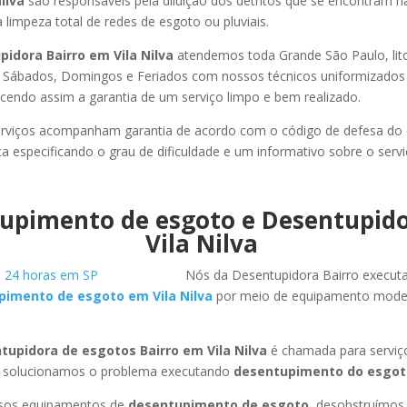
Nilva
são responsáveis pela diluição dos detritos que se encontram n
 limpeza total de redes de esgoto ou pluviais.
idora Bairro em Vila Nilva
atendemos toda Grande São Paulo, litor
, Sábados, Domingos e Feriados com nossos técnicos uniformizados 
ecendo assim a garantia de um serviço limpo e bem realizado.
rviços acompanham garantia de acordo com o código de defesa do
ca especificando o grau de dificuldade e um informativo sobre o servi
upimento de esgoto e Desentupid
Vila Nilva
Nós da Desentupidora Bairro execut
pimento de esgoto em Vila Nilva
por meio de equipamento mode
tupidora de esgotos Bairro em Vila Nilva
é chamada para serviç
 solucionamos o problema executando
desentupimento do esgot
ssos equipamentos de
desentupimento de esgoto
, desobstruímo