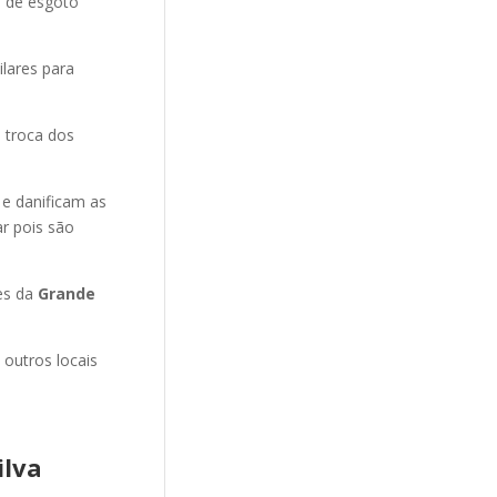
o de esgoto
ilares para
 troca dos
 e danificam as
r pois são
es da
Grande
 outros locais
ilva