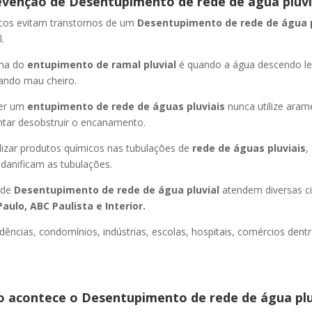
evenção de Desentupimento de rede de água pluvi
icos evitam transtornos de um
Desentupimento de rede de água 
.
oma do
entupimento de ramal pluvial
é quando a água descendo l
ando mau cheiro.
er um
entupimento de rede de águas pluviais
nunca utilize aram
entar desobstruir o encanamento.
lizar produtos químicos nas tubulações de
rede de águas pluviais
,
 danificam as tubulações.
 de
Desentupimento de rede de água pluvial
atendem diversas c
aulo, ABC Paulista e Interior.
dências, condomínios, indústrias, escolas, hospitais, comércios dentr
 acontece o Desentupimento de rede de água plu