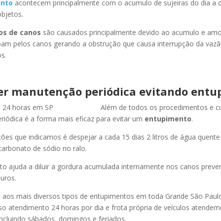
nto
acontecem principalmente com o acumulo de sujeiras do dia a d
objetos.
os de canos
são causados principalmente devido ao acumulo e am
oam pelos canos gerando a obstrução que causa interrupção da vaz
s.
er manutenção periódica evitando entu
Além de todos os procedimentos e c
iódica é a forma mais eficaz para evitar um
entupimento
.
es que indicamos é despejar a cada 15 dias 2 litros de água quent
carbonato de sódio no ralo.
o ajuda a diluir a gordura acumulada internamente nos canos preve
uros.
os mais diversos tipos de entupimentos em toda Grande São Paulo, 
so atendimento 24 horas por dia e frota própria de veículos atende
ncluindo sábados, domingos e feriados.