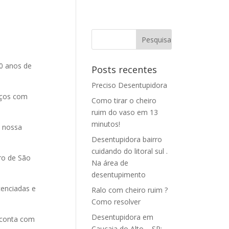
0 anos de
Posts recentes
Preciso Desentupidora
iços com
Como tirar o cheiro
ruim do vaso em 13
minutos!
 nossa
Desentupidora bairro
cuidando do litoral sul .
ro de São
Na área de
desentupimento
cenciadas e
Ralo com cheiro ruim ?
Como resolver
Desentupidora em
conta com
Caucaia do Alto – SP: