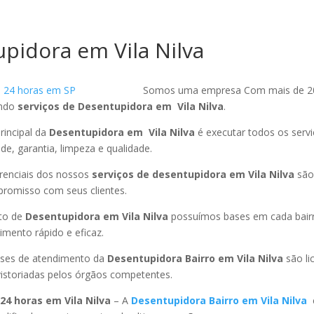
pidora em Vila Nilva
Somos uma empresa Com mais de 2
endo
serviços de Desentupidora em Vila Nilva
.
rincipal da
Desentupidora em Vila Nilva
é executar todos os serv
ade, garantia, limpeza e qualidade.
ferenciais dos nossos
serviços de desentupidora em Vila Nilva
são
promisso com seus clientes.
to de
Desentupidora em Vila Nilva
possuímos bases em cada bair
mento rápido e eficaz.
ses de atendimento da
Desentupidora Bairro em Vila Nilva
são li
istoriadas pelos órgãos competentes.
24 horas em Vila Nilva
– A
Desentupidora Bairro em Vila Nilva