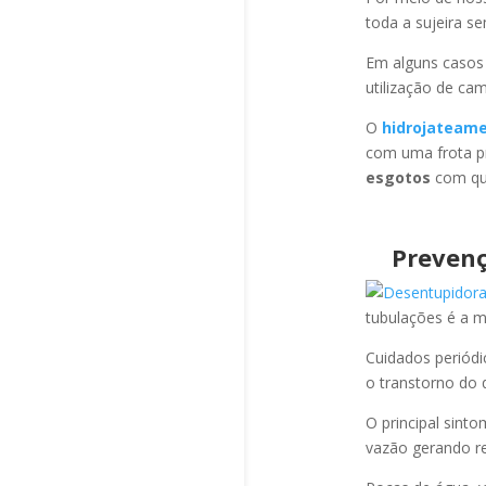
toda a sujeira s
Em alguns casos
utilização de ca
O
hidrojateam
com uma frota pr
esgotos
com qua
Prevenç
tubulações é a 
Cuidados periód
o transtorno do 
O principal sint
vazão gerando re