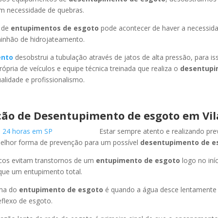
em necessidade de quebras.
 de
entupimentos de esgoto
pode acontecer de haver a necessid
minhão de hidrojateamento.
ento
desobstrui a tubulação através de jatos de alta pressão, para 
ópria de veículos e equipe técnica treinada que realiza o
desentupi
lidade e profissionalismo.
ão de Desentupimento de esgoto em Vil
Estar sempre atento e realizando pr
melhor forma de prevenção para um possível
desentupimento de e
icos evitam transtornos de um
entupimento de esgoto
logo no iní
que um entupimento total.
oma do
entupimento de esgoto
é quando a água desce lentament
flexo de esgoto.