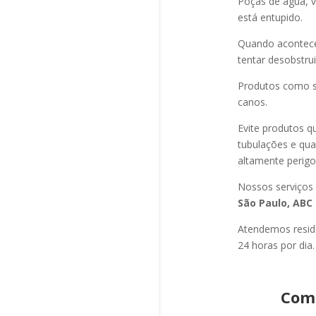
Poças de água, v
está entupido.
Quando acontec
tentar desobstru
Produtos como s
canos.
Evite produtos q
tubulações e qu
altamente perigo
Nossos serviços
São Paulo, ABC 
Atendemos residê
24 horas por dia.
Como