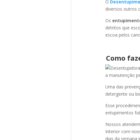
O
Desentupime
diversos outros 
Os
entupiment
detritos que esc
escoa pelos cano
Como faz
a manutenção per
Uma das prevençõ
detergente ou bi
Esse procediment
entupimentos fut
Nossos atendem a
Interior com nos
dias da semana i