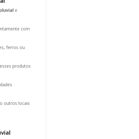
al
pluvial
e
entamente com
es, ferros ou
 esses produtos
idades
o outros locais
vial