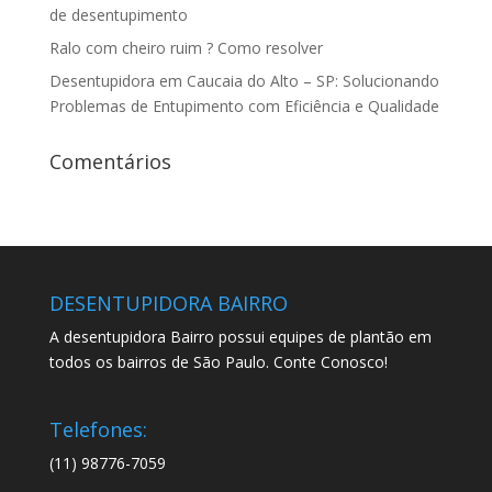
de desentupimento
Ralo com cheiro ruim ? Como resolver
Desentupidora em Caucaia do Alto – SP: Solucionando
Problemas de Entupimento com Eficiência e Qualidade
Comentários
DESENTUPIDORA BAIRRO
A desentupidora Bairro possui equipes de plantão em
todos os bairros de São Paulo. Conte Conosco!
Telefones:
(11) 98776-7059