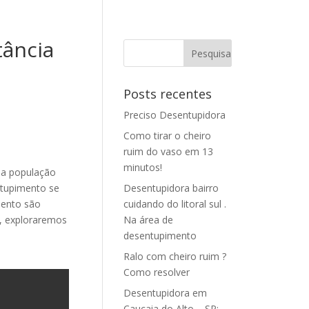
tância
Posts recentes
Preciso Desentupidora
Como tirar o cheiro
ruim do vaso em 13
minutos!
ma população
ntupimento se
Desentupidora bairro
mento são
cuidando do litoral sul .
o, exploraremos
Na área de
a
desentupimento
Ralo com cheiro ruim ?
Como resolver
Desentupidora em
Caucaia do Alto – SP: