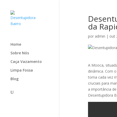
Desentu
da Rapi
por
admin
|
out 
Home
Sobre Nós
Caça Vazamento
A Mooca, situada
Limpa Fossa
dinâmica. Com o 
torna cada vez m
Blog
cruciais para ma
a importância d
Desentupidora Ba