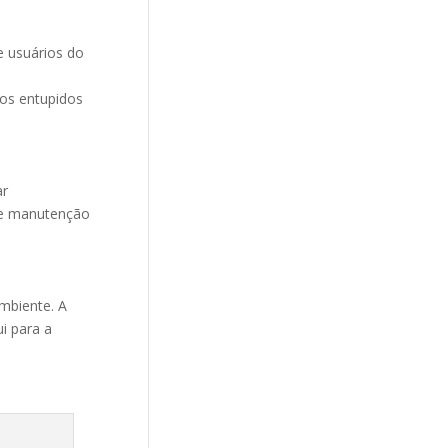
 usuários do
tos entupidos
ar
de manutenção
mbiente. A
i para a