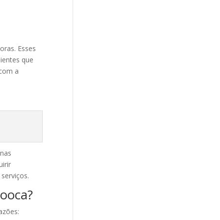
oras. Esses
lientes que
 com a
inas
irir
serviços.
Mooca?
azões: