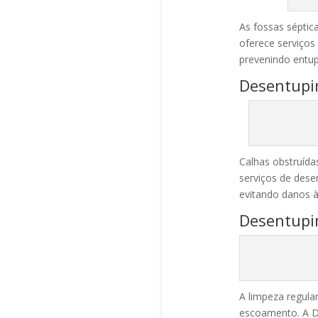
As fossas séptic
oferece serviços
prevenindo entu
Desentupi
Calhas obstruída
serviços de des
evitando danos à
Desentupi
A limpeza regula
escoamento. A De