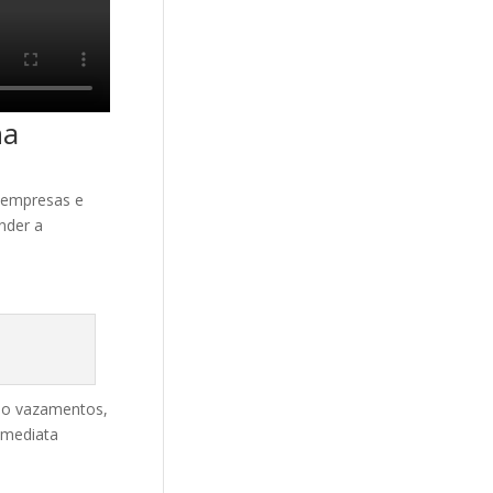
na
 empresas e
nder a
ndo vazamentos,
imediata