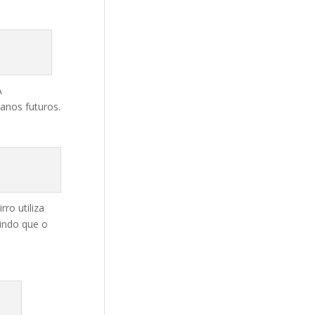
A
anos futuros.
ro utiliza
indo que o