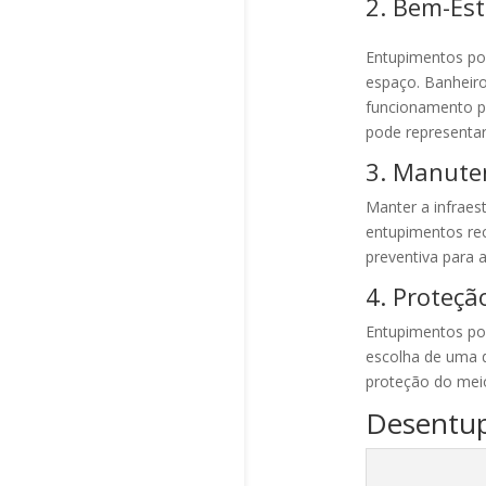
2. Bem-Est
Entupimentos po
espaço. Banheiro
funcionamento po
pode representar
3. Manute
Manter a infraes
entupimentos re
preventiva para 
4. Proteçã
Entupimentos po
escolha de uma d
proteção do meio
Desentup