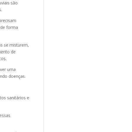
uviais são
s.
 precisam
 de forma
as se misturem,
mento de
tos.
aver uma
ando doenças.
os sanitários e
 essas