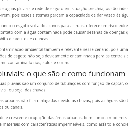
de águas pluviais e rede de esgoto em situação precária, os tão inde
rrem, pois esses sistemas perdem a capacidade de dar vazão às águ
ando o esgoto volta dos canos para as ruas, oferece um risco extr
 contato com a água contaminada pode causar dezenas de doenças 
ito de adultos e crianças.
ontaminação ambiental também é relevante nesse cenário, pois uma
ões de esgoto não seja devidamente encaminhada para as centrais d
am contaminado rios, solos e o mar.
pluviais: o que são e como funcionam
guas pluviais são um conjunto de tubulações com função de captar, c
vial, ou seja, das chuvas.
as urbanas não ficam alagadas devido às chuvas, pois as águas são 
os ou canais.
nte e crescente ocupação das áreas urbanas, bem como a moderniza
 materiais com características impermeáveis, como asfalto e concre