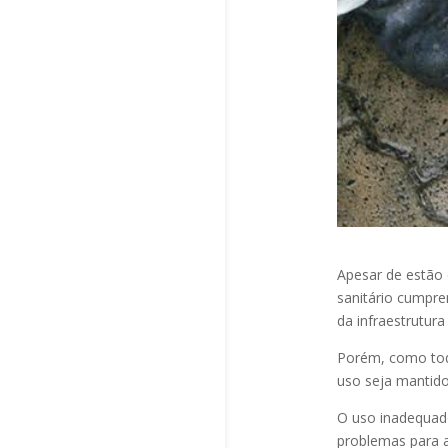
Apesar de estão 
sanitário cumpr
da infraestrutur
Porém, como tod
uso seja mantido
O uso inadequado
problemas para a