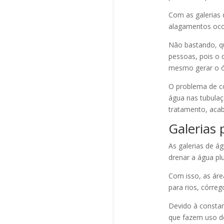
Com as galerias 
alagamentos oco
Não bastando, qu
pessoas, pois o
mesmo gerar o ób
O problema de c
água nas tubulaç
tratamento, acab
Galerias 
As galerias de á
drenar a água plu
Com isso, as áre
para rios, córreg
Devido à consta
que fazem uso de