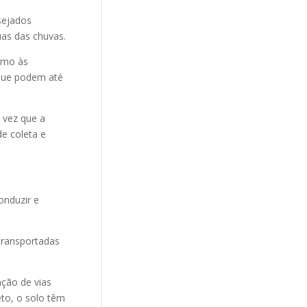
sejados
as das chuvas.
emo às
que podem até
 vez que a
e coleta e
onduzir e
transportadas
ção de vias
to, o solo têm