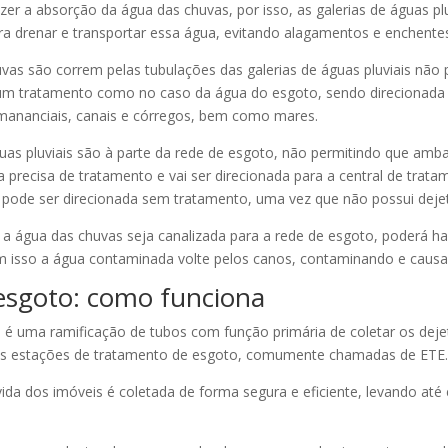
zer a absorção da água das chuvas, por isso, as galerias de águas pl
a drenar e transportar essa água, evitando alagamentos e enchente
vas são correm pelas tubulações das galerias de águas pluviais não
um tratamento como no caso da água do esgoto, sendo direcionada
, mananciais, canais e córregos, bem como mares.
guas pluviais são à parte da rede de esgoto, não permitindo que amb
precisa de tratamento e vai ser direcionada para a central de trata
 pode ser direcionada sem tratamento, uma vez que não possui deje
 a água das chuvas seja canalizada para a rede de esgoto, poderá h
m isso a água contaminada volte pelos canos, contaminando e caus
esgoto: como funciona
 é uma ramificação de tubos com função primária de coletar os dejet
 as estações de tratamento de esgoto, comumente chamadas de ETE.
ida dos imóveis é coletada de forma segura e eficiente, levando até