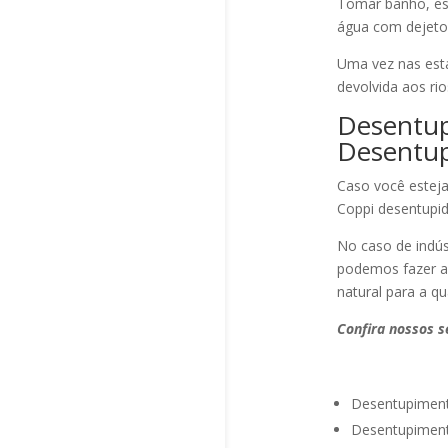
Tomar banho, esc
água com dejetos
Uma vez nas est
devolvida aos ri
Desentup
Desentup
Caso você esteja
Coppi desentupid
No caso de indús
podemos fazer a
natural para a qu
Confira nossos 
Desentupiment
Desentupiment