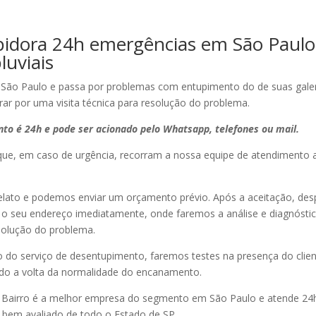
idora 24h emergências em São Paulo
luviais
São Paulo e passa por problemas com entupimento do de suas galeri
rar por uma visita técnica para resolução do problema.
to é 24h e pode ser acionado pelo Whatsapp, telefones ou mail.
e, em caso de urgência, recorram a nossa equipe de atendimento 
elato e podemos enviar um orçamento prévio. Após a aceitação, d
o seu endereço imediatamente, onde faremos a análise e diagnósti
solução do problema.
o do serviço de desentupimento, faremos testes na presença do clien
do a volta da normalidade do encanamento.
 Bairro é a melhor empresa do segmento em São Paulo e atende 24
s bem avaliado de todo o Estado de SP.