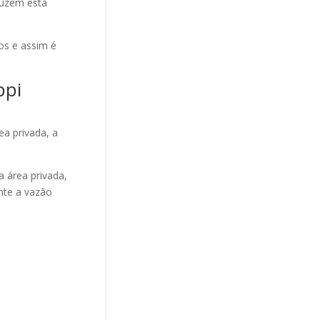
duzem esta
os e assim é
ppi
ea privada, a
 área privada,
nte a vazão