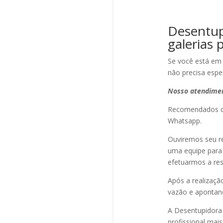
Desentup
galerias p
Se você está em 
não precisa espe
Nosso atendimen
Recomendados qu
Whatsapp.
Ouviremos seu r
uma equipe para 
efetuarmos a re
Após a realizaçã
vazão e apontan
A Desentupidora
profissional mai