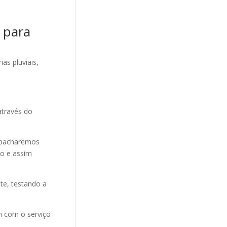
 para
as pluviais,
através do
espacharemos
co e assim
te, testando a
h com o serviço