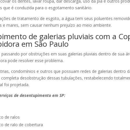
ovar os dentes, lavar roupa, dar descarga, uso da pia e outros pro
 que é conduzida para o esgotamento sanitário.
ações de tratamento de esgoto, a água tem seus poluentes removid
os e mares, sem causar nenhum prejuízo ao meio ambiente.
imento de galerias pluviais com a Co
idora em São Paulo
 passando por obstruções em suas galerias pluviais dentro de sua ár
ora pode resolver esse problema.
trias, condomínios e outros que possuam redes de galerias dentro da
 completa desobstrução dessas tubulações, restabelecendo totalme
al foi projetada.
serviços de desentupimento em SP:
o de ralos
o de ralo de cobertura