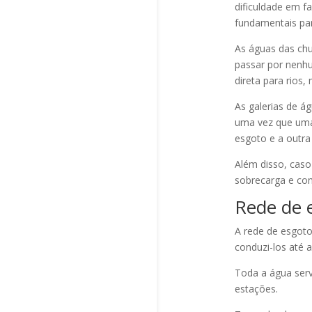
dificuldade em fa
fundamentais par
As águas das chu
passar por nenh
direta para rios
As galerias de á
uma vez que uma 
esgoto e a outra
Além disso, caso
sobrecarga e co
Rede de 
A rede de esgoto
conduzi-los até
Toda a água serv
estações.