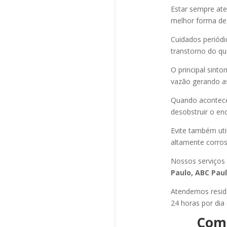
Estar sempre at
melhor forma de
Cuidados periód
transtorno do qu
O principal sint
vazão gerando a
Quando acontec
desobstruir o e
Evite também uti
altamente corros
Nossos serviços
Paulo, ABC Pauli
Atendemos residê
24 horas por di
Como