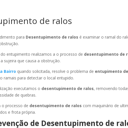
pimento de ralos
edimento para
Desentupimento de ralos
é examinar o ramal do ral
 obstrução.
o do entupimento realizamos a o processo de
desentupimento de r
 sujeira que causa a obstrução.
a Bairro
quando solicitada, resolve o problema de
entupimento d
ramais para detectar o local entupido.
alização executamos o
desentupimento de ralos
, removendo todas
ssidade de quebras.
m o processo de
desentupimento de ralos
com maquinário de ulti
ados e frota própria.
evenção de Desentupimento de ral