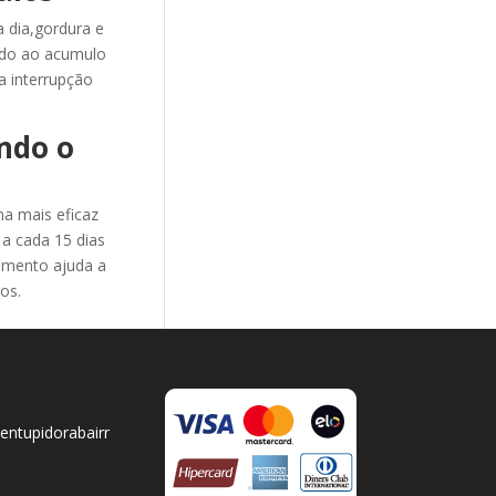
 dia,gordura e
ido ao acumulo
 interrupção
ndo o
a mais eficaz
a cada 15 dias
dimento ajuda a
os.
ntupidorabairr