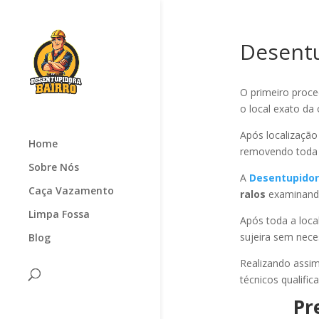
Desentu
O primeiro proc
o local exato da
Após localizaçã
Home
removendo toda a
Sobre Nós
A
Desentupidor
Caça Vazamento
ralos
examinando 
Limpa Fossa
Após toda a loc
sujeira sem nece
Blog
Realizando assi
técnicos qualific
Pr