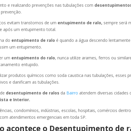
ento e realizando prevenções nas tubulações com
desentupimentos
 prevenção.
icos evitam transtornos de um
entupimento de ralo,
sempre será 
e após um entupimento total.
oma do
entupimento de ralo
é quando a água descendo lentament
ssim um entupimento.
er um
entupimento do ralo
, nunca utilize arames, ferros ou similar
ncanamento entupido.
lizar produtos químicos como soda caustica nas tubulações, esses p
ivos e danificam as tubulações.
 de
desentupimento de ralos
da
Bairro
atendem diversas cidades
sta e Interior.
ncias, condomínios, indústrias, escolas, hospitais, comércios dentro
a com atendimentos emergenciais em toda SP.
 acontece o Desentupimento de r