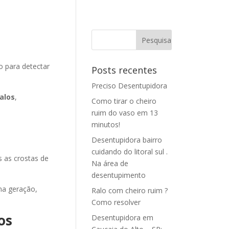
o para detectar
Posts recentes
Preciso Desentupidora
alos
,
Como tirar o cheiro
ruim do vaso em 13
minutos!
e
Desentupidora bairro
cuidando do litoral sul .
 as crostas de
Na área de
desentupimento
ma geração,
Ralo com cheiro ruim ?
Como resolver
os
Desentupidora em