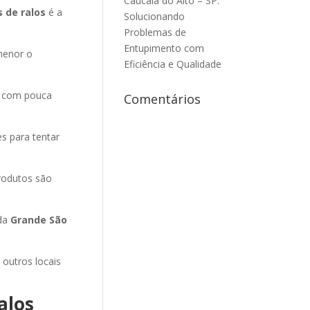
Caucaia do Alto – SP:
 de ralos
é a
Solucionando
Problemas de
Entupimento com
menor o
Eficiência e Qualidade
e com pouca
Comentários
es para tentar
rodutos são
 da
Grande São
 outros locais
alos