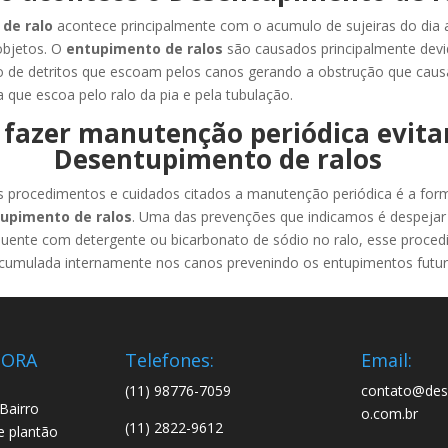
 de ralo
acontece principalmente com o acumulo de sujeiras do dia a
objetos. O
entupimento de ralos
são causados principalmente dev
de detritos que escoam pelos canos gerando a obstrução que causa
 que escoa pelo ralo da pia e pela tubulação.
fazer manutenção periódica evita
Desentupimento de ralos
 procedimentos e cuidados citados a manutenção periódica é a form
upimento de ralos
. Uma das prevenções que indicamos é despejar 
 quente com detergente ou bicarbonato de sódio no ralo, esse proce
 acumulada internamente nos canos prevenindo os entupimentos futur
DORA
Telefones:
Email:
(11) 98776-7059
contato@dese
Bairro
o.com.br
(11) 2822-9612
e plantão