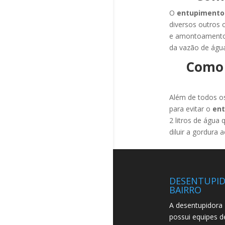
O
entupimento
diversos outros 
e amontoamento 
da vazão de água
Como 
Além de todos os
para evitar o
ent
2 litros de água
diluir a gordura
DESENTUPI
BAIRRO
A desentupidora 
possui equipes d