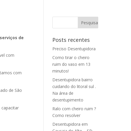
serviços de
Posts recentes
Preciso Desentupidora
vel com
Como tirar o cheiro
ruim do vaso em 13
minutos!
ontamos com
Desentupidora bairro
cuidando do litoral sul .
tado de São
Na área de
desentupimento
 capacitar
Ralo com cheiro ruim ?
Como resolver
Desentupidora em
Caucaia do Alto – SP: