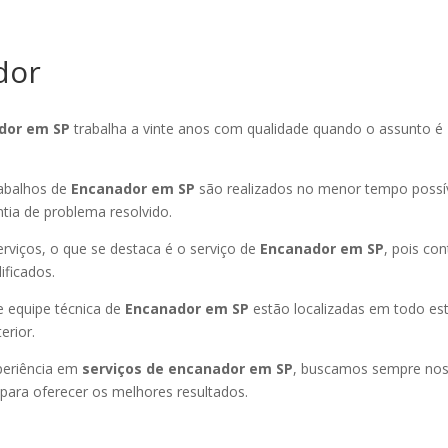
dor
dor em SP
trabalha a vinte anos com qualidade quando o assunto é
abalhos de
Encanador em SP
são realizados no menor tempo possí
ntia de problema resolvido.
rviços, o que se destaca é o serviço de
Encanador em SP
, pois c
ificados.
 equipe técnica de
Encanador em SP
estão localizadas em todo es
terior.
periência em
serviços de encanador em SP
, buscamos sempre nos
ara oferecer os melhores resultados.