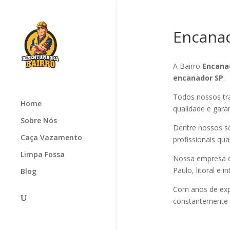
Encana
A Bairro
Encana
encanador SP
.
Todos nossos tr
Home
qualidade e gara
Sobre Nós
Dentre nossos se
Caça Vazamento
profissionais qual
Limpa Fossa
Nossa empresa e
Paulo, litoral e in
Blog
Com anos de ex
constantemente p