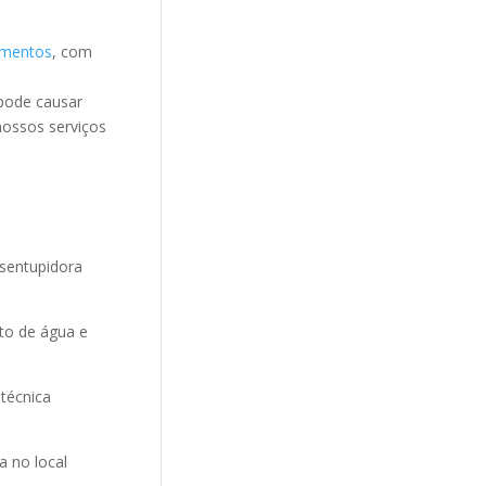
amentos
, com
pode causar
nossos serviços
sentupidora
to de água e
técnica
a no local