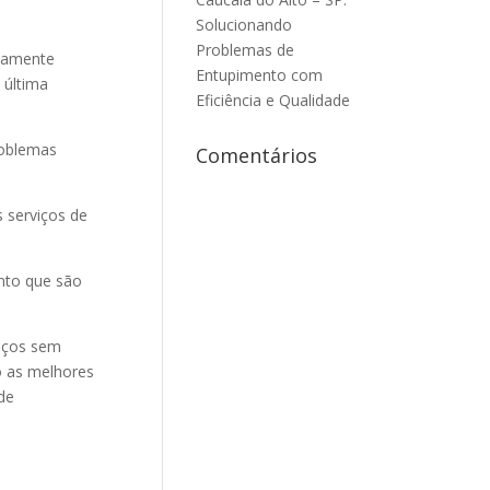
Solucionando
Problemas de
tamente
Entupimento com
 última
Eficiência e Qualidade
roblemas
Comentários
 serviços de
to que são
iços sem
o as melhores
de