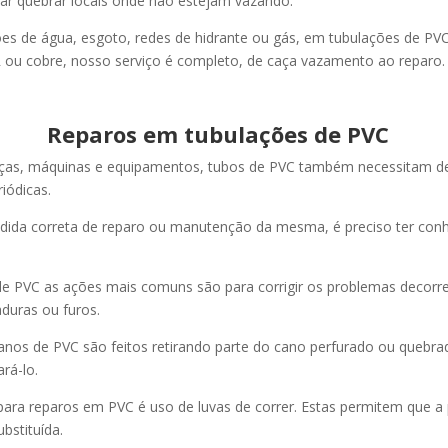
ar quebrar locais onde não estejam vazando.
es de água, esgoto, redes de hidrante ou gás, em tubulações de PVC
 ou cobre, nosso serviço é completo, de caça vazamento ao reparo.
Reparos em tubulações de PVC
eças, máquinas e equipamentos, tubos de PVC também necessitam de
iódicas.
dida correta de reparo ou manutenção da mesma, é preciso ter con
e PVC as ações mais comuns são para corrigir os problemas decorr
duras ou furos.
nos de PVC são feitos retirando parte do cano perfurado ou quebra
ará-lo.
para reparos em PVC é uso de luvas de correr. Estas permitem que a 
ubstituída.