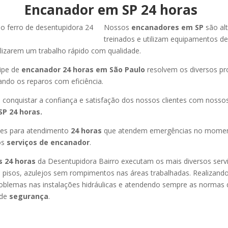
Encanador em SP 24 horas
Nossos
encanadores em SP
são al
treinados e utilizam equipamentos de
lizarem um trabalho rápido com qualidade.
ipe de
encanador 24 horas em São Paulo
resolvem os diversos p
zando os reparos com eficiência.
 conquistar a confiança e satisfação dos nossos clientes com nossos
P 24 horas.
es para atendimento
24 horas
que atendem emergências no momen
os
serviços de encanador
.
 24 horas
da Desentupidora Bairro executam os mais diversos serv
 pisos, azulejos sem rompimentos nas áreas trabalhadas. Realizand
oblemas nas instalações hidráulicas e atendendo sempre as normas 
 de
segurança
.