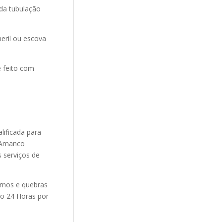
da tubulação
eril ou escova
 feito com
lificada para
 Amanco
 serviços de
rnos e quebras
to 24 Horas por