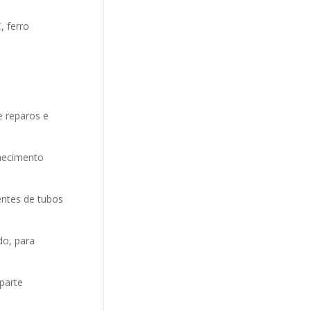
, ferro
 reparos e
hecimento
entes de tubos
do, para
parte