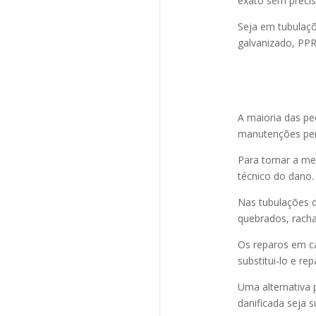
exato sem precis
Seja em tubulaçõ
galvanizado, PPR
A maioria das p
manutenções per
Para tomar a me
técnico do dano.
Nas tubulações d
quebrados, racha
Os reparos em ca
substitui-lo e rep
Uma alternativa 
danificada seja s