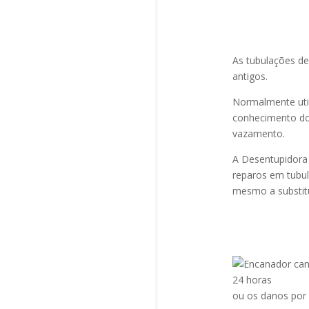
As tubulações d
antigos.
Normalmente util
conhecimento do
vazamento.
A Desentupidora 
reparos em tubu
mesmo a substitu
ou os danos por