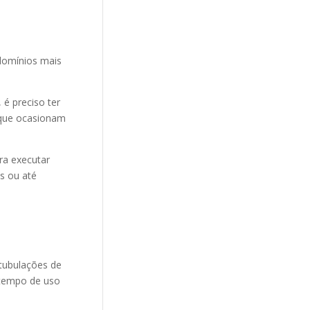
domínios mais
é preciso ter
 que ocasionam
ra executar
s ou até
 tubulações de
 tempo de uso