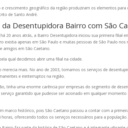
ão e crescimento geográfico da região produziram os elementos para 
trito de Santo André.
ia da Desentupidora Bairro com São C
há 20 anos atrás, a Bairro Desentupidora iniciou sua primeira filial 
irro existia apenas em São Paulo e muitas pessoas de São Paulo n
 e amigos em São Caetano.
pela qual decidimos abrir uma filial na cidade.
 merecia mais. No ano de 2003, tornamos os serviços de desentup
anentes e ininterruptos na região.
ntão, tinha uma enorme carência por empresas do segmento de dese
serviço garantido que pudesse ser acionado em qualquer momento 
um marco histórico, pois São Caetano passou a contar com a primeir
 horas, oferecendo todos os serviços necessários para a população.
 Bairro faz parte da história de São Caetano e é integrante vibrante 