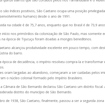
ui quinze bairros que são cortados pelos rios Tamanduateí e o Ribei
 são índices positivos, São Caetano ocupa uma posição privilegiad
desenvolvimento humano) desde o ano de 1991.
 vida na cidade é de 75,7 anos, enquanto que no Brasil é de 73,9 anos
 início nos primórdios da colonização de São Paulo, mas somente 
s na época de Tijucuçu foram doadas a monges beneditinos.
aetano alcançou produtividade excelente em pouco tempo, com des
dústria do barro.
 época de decadência, o império resolveu compra-la e transformar 
os.
tes oram largadas ao abandono, começaram a ser cuidadas pelos im
aram o núcleo colonial formado pelo Império Brasileiro.
a Câmara de São Bernardo declarou São Caetano um distrito fiscal. 
siderada distrito do município de São Bernardo.
o de 1938, São Caetano, finalmente, passou a ser a segunda zona D