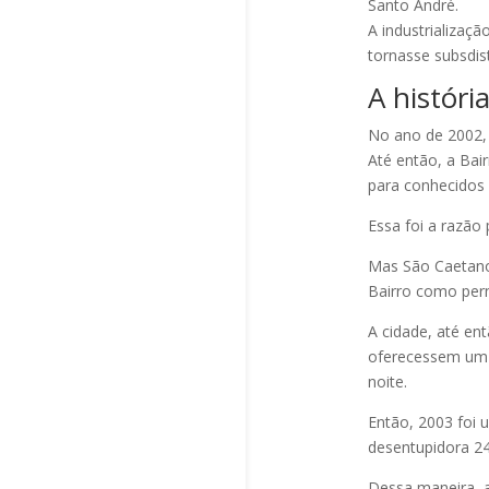
Santo André.
A industrializaç
tornasse subsdis
A histór
No ano de 2002, 
Até então, a Ba
para conhecidos
Essa foi a razão 
Mas São Caetano
Bairro como perm
A cidade, até e
oferecessem um 
noite.
Então, 2003 foi 
desentupidora 24
Dessa maneira, a