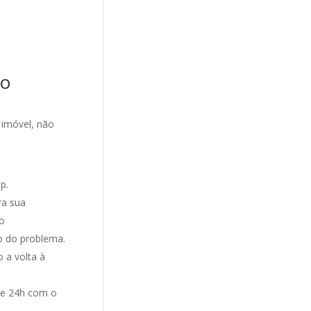
ão
 imóvel, não
p.
ra sua
ço
o do problema.
 a volta à
de 24h com o