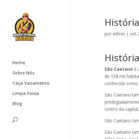
Históri
por
admin
|
set 
Históri
Home
São Caetano
é 
Sobre Nós
de 158 mil habita
Caça Vazamento
conhecida como 
Limpa Fossa
São Caetano tamb
privilegiadament
Blog
centro da capital
São Caetano tam
São Caetano tam