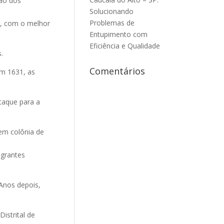
rão dos
Solucionando
Problemas de
a, com o melhor
Entupimento com
Eficiência e Qualidade
.
Comentários
em 1631, as
taque para a
em colônia de
igrantes
Anos depois,
istrital de