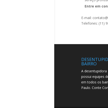
Entre em con
E-mail: contato@
Telefones: (11)
DESENTUPI
BAIRRO
A desentupidora 
possui equipes d
em todos os bai
Paulo. Conte Co