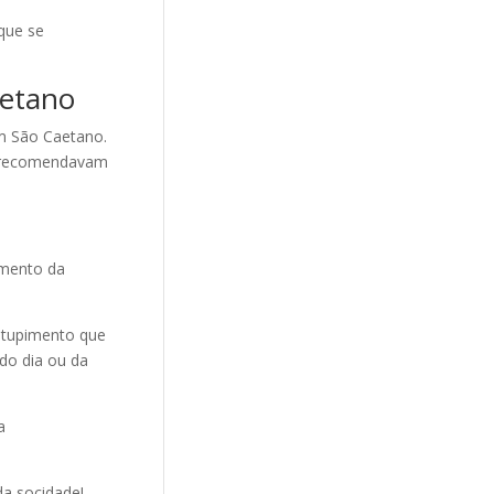
que se
aetano
em São Caetano.
os recomendavam
imento da
ntupimento que
do dia ou da
a
da socidade!