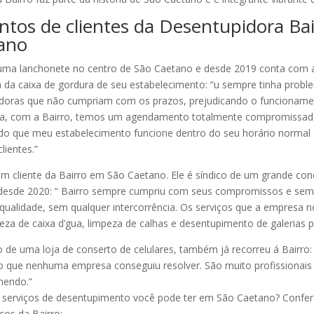
tos de clientes da Desentupidora Ba
ano
 uma lanchonete no centro de São Caetano e desde 2019 conta com a
a da caixa de gordura de seu estabelecimento: “u sempre tinha prob
idoras que não cumpriam com os prazos, prejudicando o funcionam
ra, com a Bairro, temos um agendamento totalmente compromissa
ndo que meu estabelecimento funcione dentro do seu horário normal
lientes.”
m cliente da Bairro em São Caetano. Ele é síndico de um grande co
o desde 2020: “ Bairro sempre cumpriu com seus compromissos e se
qualidade, sem qualquer intercorrência. Os serviços que a empresa n
eza de caixa d’gua, limpeza de calhas e desentupimento de galerias pl
o de uma loja de conserto de celulares, também já recorreu á Bairro
o que nenhuma empresa conseguiu resolver. São muito profissionais
mendo.”
 serviços de desentupimento você pode ter em São Caetano? Confere
iços da Bairro: