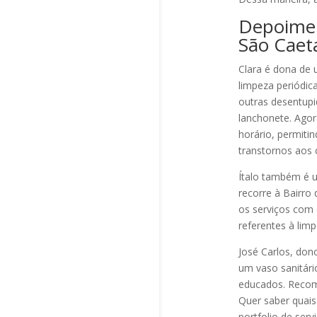
Depoimen
São Caet
Clara é dona de
limpeza periódic
outras desentup
lanchonete. Ago
horário, permiti
transtornos aos c
Ítalo também é u
recorre à Bairr
os serviços com 
referentes à limp
José Carlos, don
um vaso sanitári
educados. Reco
Quer saber quais
portfolio de serv