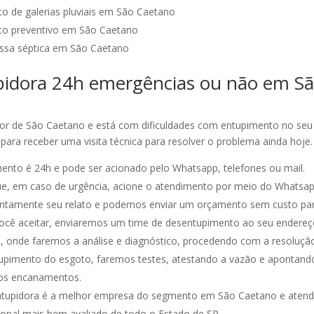
o de galerias pluviais em São Caetano
o preventivo em São Caetano
ssa séptica em São Caetano
idora 24h emergências ou não em S
or de São Caetano e está com dificuldades com entupimento no seu
 para receber uma visita técnica para resolver o problema ainda hoje.
nto é 24h e pode ser acionado pelo Whatsapp, telefones ou mail.
ue, em caso de urgência, acione o atendimento por meio do Whatsap
ntamente seu relato e podemos enviar um orçamento sem custo pa
você aceitar, enviaremos um time de desentupimento ao seu endere
, onde faremos a análise e diagnóstico, procedendo com a resoluçã
pimento do esgoto, faremos testes, atestando a vazão e apontando
os encanamentos.
ntupidora é a melhor empresa do segmento em São Caetano e aten
sional mais bem avaliado de todo o Estado de SP.