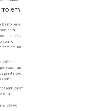
irro em
 Bairro para
lemas com
ento da minha
do com o
 e sem causar
ndomínio e
mpre executou
os presta são
uviais.”
: “desentupiram
 e muito
 a lista do