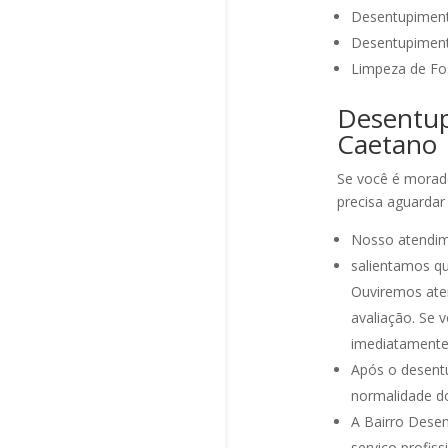
Desentupiment
Desentupiment
Limpeza de Fo
Desentup
Caetano
Se você é morad
precisa aguardar
Nosso atendime
salientamos q
Ouviremos ate
avaliação. Se 
imediatamente
Após o desentu
normalidade d
A Bairro Dese
serviço profis