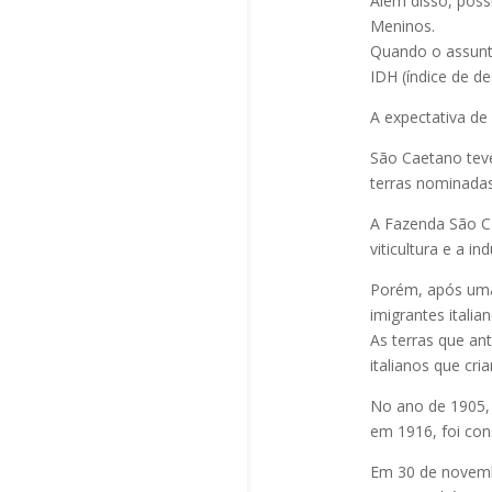
Além disso, poss
Meninos.
Quando o assunto
IDH (índice de 
A expectativa de
São Caetano teve
terras nominada
A Fazenda São C
viticultura e a in
Porém, após uma
imigrantes italian
As terras que an
italianos que cri
No ano de 1905, 
em 1916, foi con
Em 30 de novembr