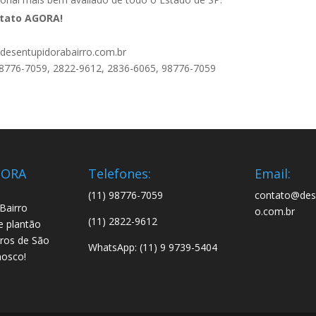
tato AGORA!
desentupidorabairro.com.br
 98776-7059, 2822-9612, 2836-6065, 98776-7059
DORA
Telefones:
Email:
(11) 98776-7059
contato@dese
Bairro
o.com.br
(11) 2822-9612
e plantão
rros de São
WhatsApp: (11) 9 9739-5404
nosco!