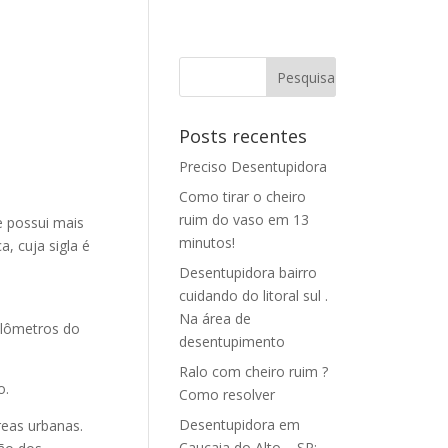
Posts recentes
Preciso Desentupidora
Como tirar o cheiro
ruim do vaso em 13
 possui mais
minutos!
a, cuja sigla é
Desentupidora bairro
cuidando do litoral sul .
Na área de
uilômetros do
desentupimento
Ralo com cheiro ruim ?
o.
Como resolver
Desentupidora em
eas urbanas.
Caucaia do Alto – SP: