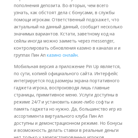
пополнения депозита. Во-вторых, чем всего
узнать, как обстоят дела с бонусами, в службы
помощи игрокам. Ответственный подскажет, что
актуальный на данный данный, сообщит несколько
значимых вариантов. Кстати, заветному код на
сейлы иногда можно заиметь через messenger,
контролировать обновления казино в каналах и и
группах Пин Ап
казино онлайн
.
Мобильная версия а приложение Pin Up является,
по сути, копией официального сайта. Интерфейс
интегрируется под размеры экрана портативного
гаджета игрока, воспроизводя лишь главные
страницы, примитивное меню. Услуги доступны в
режиме 24/7 и установить какие-либо софты и
память гаджета но нужно. Да, большинство игр из
ассортимента виртуального клуба Пин Ап
доступны и демонстрационном режиме. Но бонусы
и возможность делать ставки в реальные деньги
нет только у зарегистрированных игроков.