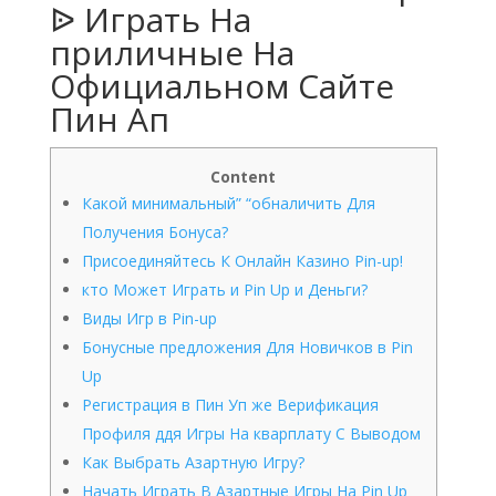
ᐉ Играть На
приличные На
Официальном Сайте
Пин Ап
Content
Какой минимальный” “обналичить Для
Получения Бонуса?
Присоединяйтесь К Онлайн Казино Pin-up!
кто Может Играть и Pin Up и Деньги?
Виды Игр в Pin-up
Бонусные предложения Для Новичков в Pin
Up
Регистрация в Пин Уп же Верификация
Профиля ддя Игры На кварплату С Выводом
Как Выбрать Азартную Игру?
Начать Играть В Азартные Игры На Pin Up