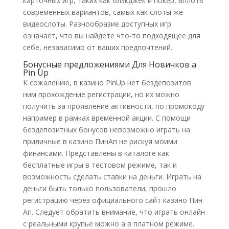
карточных игр, таких как блэкджек и покер, вплоть
современных вариантов, самых как слоты же
видеослоты. Разнообразие доступных игр
означает, что вы найдете что-то подходящее для
себе, независимо от ваших предпочтений.
Бонусные предложениями Для Новичков а
Pin Up
К сожалению, в казино PinUp нет бездепозитов
ним прохождение регистрации, но их можно
получить за проявление активности, по промокоду
например в рамках временной акции. С помощи
бездепозитных бонусов невозможно играть на
приличные в казино ПинАп не рискуя моими
финансами. Представлены в каталоге как
бесплатные игры в тестовом режиме, так и
возможность сделать ставки на деньги. Играть на
деньги быть только пользователи, прошло
регистрацию через официального сайт казино Пин
Ап. Следует обратить внимание, что играть онлайн
с реальными крупье можно а в платном режиме.