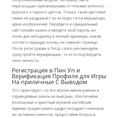
перенасыщен оригинальными оттенками зеленого,
красного а черного цветов. Только такая цветовая
гамма не раздражает из-за недостатка мерцающих
ярких изображений. Перейдите и официальный
сайт онлайн казино и введите свой пароль же
логин для неподалеку в личный приемную, нажав
соответствующую кнопку на главной странице.
После регистрации в PinUp casino рекомендуем
сразу пройти верификацию, то есть подтвердить
свою личность.
Регистрация в Пин Уп и
Верификация Профиля для Игры
На приличные С Выводом
Это гарантирует, но все игроки имеем равные и
справедливые шансы на выигрыш, обеспечивая
безопасный а приятный игровой житейский.
Администрация казино щедро поощряет новичков
же активных клиентов, предоставив бонусы в