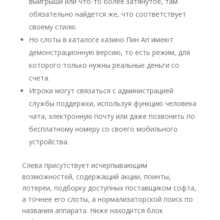
выигрыши или что-то более затянутое, там
обязательно найдется же, что соответствует
своему стилю.
Но слоты в каталоге казино Пин Ап имеют
демонстрационную версию, то есть режим, для
которого только нужны реальные деньги со
счета.
Игроки могут связаться с администрацией
службы поддержки, используя функцию человека
чата, электронную почту или даже позвонить по
бесплатному номеру со своего мобильного
устройства.
Слева присутствует исчерпывающим
возможностей, содержащий акции, поинты,
лотереи, подборку доступных поставщиком софта,
а точнее его слоты, а нормализаторской поиск по
названия аппарата. Ниже находится блок