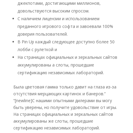
джекпотами, достигающими миллионов,
довольствуются высоким спросом.
С наличием лицензии и использованием
преданного игрового софта и завоевали 100%
доверия пользователей.
В Pin Up каждый следующее доступно более 50
лобби с рулеткой и
На страницах официальных и зеркальных сайтов
аккумулированы а слоты, прошедшие
сертификацию независимых лабораторий.
Была цветовая гамма только давит на глаза из-за
отсутствия мерцающих картинок и банеров.”
“[newline]С нашими опытными дилерами вы могу
быть уверены, но получите удовольствие от игры.
На страницах официальных и зеркальных сайтов
аккумулированы же слоты, прошедшие
сертификацию независимых лабораторий.