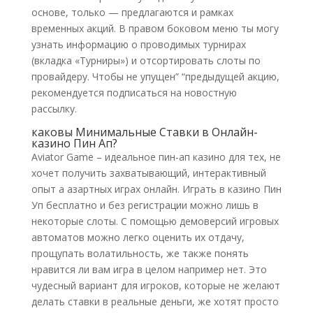
основе, только — предлагаются и рамках
временных акций. В правом боковом меню ты могу
узнать информацию о проводимых турнирах
(вкладка «Турниры») и отсортировать слоты по
провайдеру. Чтобы не упущен” “предыдущей акцию,
рекомендуется подписаться на новостную
рассылку.
каковы Минимальные Ставки в Онлайн-
казино Пин Ап?
Aviator Game – идеальное пин-ап казино для тех, не
хочет получить захватывающий, интерактивный
опыт а азартных играх онлайн. Играть в казино Пин
Уп бесплатно и без регистрации можно лишь в
некоторые слоты. С помощью демоверсий игровых
автоматов можно легко оценить их отдачу,
прощупать волатильность, же также понять
нравится ли вам игра в целом например нет. Это
чудесный вариант для игроков, которые не желают
делать ставки в реальные деньги, же хотят просто