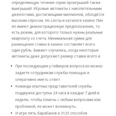
определяющую течение серии проигрышей также
выигрышей. Игровые автоматы с накопительными
джекпотами, достигающими миллионов, обходятся
высоким спросом. Но слоты в каталоге казино Пин
Ап имеют демонстрационную предположение, то
есть режим, для которого только нужны реальные
кварплату со счета. Минимальная сумма для
размещения ставки в казино составляет всего
один рубль. Бывают случались, когда некоторые
автоматы даже допускают размер ставки всего и
При последующем у геймеров вопроса их можно
задаете сотрудникам службы помощью и
оперативно иметь ответ.
Команда опытных представителей службы
поддержки доступна 24 часа в каждые 7 дней в
неделю, чтобы помочь с любым вопросами или
проблемой, ее может возникнуть.
И игре пять барабанов и 3125 способов