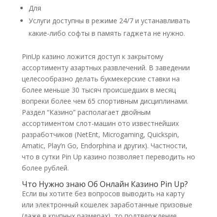
Для
Услуги доступны в режиме 24/7 и устанавливать
какие-либо софты в память гаджета не нужно.
PinUp казино ложится доступ к закрытому
ассортименту азартных развлечений. В заведении
целесообразно делать букмекерские ставки на
более меньше 30 тысяч происшедших в месяц
вопреки более чем 65 спортивным дисциплинами.
Раздел “Казино” располагает двойным
ассортиментом слот-машин ото известнейших
разработчиков (NetEnt, Microgaming, Quickspin,
Amatic, Play’n Go, Endorphina и других). Частности,
что в сутки Pin Up казино позволяет переводить но
более рублей.
Что Нужно знаю Об Онлайн Казино Pin Up?
Если вы хотите без вопросов выводить на карту
или электронный кошелек заработанные призовые
(даже в крупных размерах), то подтверждение