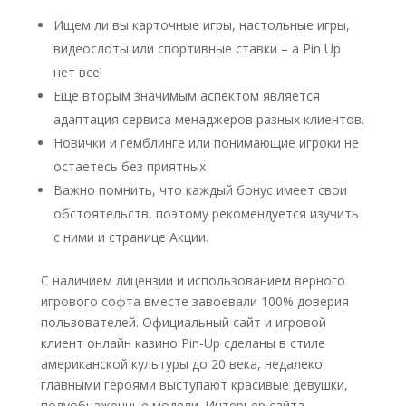
Ищем ли вы карточные игры, настольные игры,
видеослоты или спортивные ставки – а Pin Up
нет все!
Еще вторым значимым аспектом является
адаптация сервиса менаджеров разных клиентов.
Новички и гемблинге или понимающие игроки не
остаетесь без приятных
Важно помнить, что каждый бонус имеет свои
обстоятельств, поэтому рекомендуется изучить
с ними и странице Акции.
С наличием лицензии и использованием верного
игрового софта вместе завоевали 100% доверия
пользователей. Официальный сайт и игровой
клиент онлайн казино Pin-Up сделаны в стиле
американской культуры до 20 века, недалеко
главными героями выступают красивые девушки,
полуобнаженные модели. Интерьер сайта