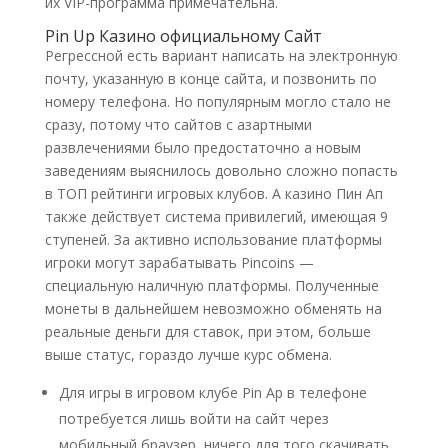
их VIP-программа примечательна.
Pin Up Казино официальному Сайт
Регрессной есть вариант написать на электронную
почту, указанную в конце сайта, и позвонить по
номеру телефона. Но популярным могло стало не
сразу, потому что сайтов с азартными
развлечениями было предостаточно а новым
заведениям выяснилось довольно сложно попасть
в ТОП рейтинги игровых клубов. А казино Пин Ап
также действует система привилегий, имеющая 9
ступеней. За активно использование платформы
игроки могут зарабатывать Pincoins —
специальную наличную платформы. Полученные
монеты в дальнейшем невозможно обменять на
реальные деньги для ставок, при этом, больше
выше статус, гораздо лучше курс обмена.
Для игры в игровом клубе Pin Ap в телефоне
потребуется лишь войти на сайт через
мобильный браузер, ничего для того скачивать