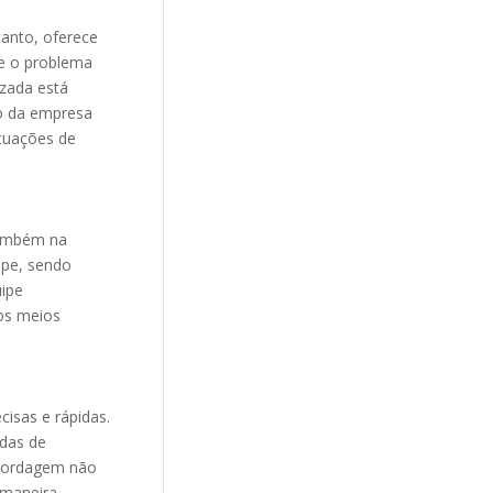
tanto, oferece
e o problema
izada está
so da empresa
tuações de
também na
ipe, sendo
ipe
os meios
cisas e rápidas.
das de
 abordagem não
 maneira