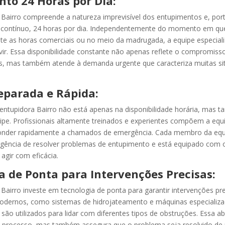
to 24 Horas por Dia:
Bairro compreende a natureza imprevisível dos entupimentos e, por
contínuo, 24 horas por dia. Independentemente do momento em qu
nte as horas comerciais ou no meio da madrugada, a equipe especial
rvir. Essa disponibilidade constante não apenas reflete o compromis
es, mas também atende à demanda urgente que caracteriza muitas si
eparada e Rápida:
entupidora Bairro não está apenas na disponibilidade horária, mas 
ipe. Profissionais altamente treinados e experientes compõem a equ
onder rapidamente a chamados de emergência. Cada membro da equ
gência de resolver problemas de entupimento e está equipado com 
agir com eficácia.
a de Ponta para Intervenções Precisas:
Bairro investe em tecnologia de ponta para garantir intervenções pre
dernos, como sistemas de hidrojateamento e máquinas especializa
são utilizados para lidar com diferentes tipos de obstruções. Essa
o processo, mas também assegura que o problema seja resolvido de