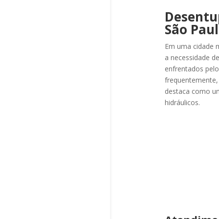
Desentup
São Pau
Em uma cidade m
a necessidade de 
enfrentados pel
frequentemente,
destaca como uma
hidráulicos.