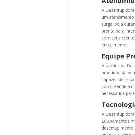
Atendimen
A Desentupidora 
um atendimento 
surge, seja dura
pronta para inte
com seus client
entupimento.
Equipe Pr
A rapidez da Des
prontidão da equ
capazes de resp
compreende a ur
necessários para 
Tecnologi
A Desentupidora 
Equipamentos mo
desentupimento, 
apenas acelera 