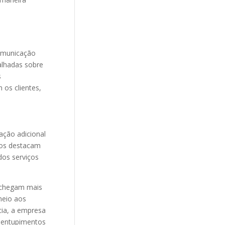
comunicação
alhadas sobre
s
 os clientes,
ação adicional
itos destacam
dos serviços
 chegam mais
meio aos
cia, a empresa
a entupimentos