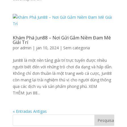
Khám Phá Jun88 – Nơi Gửi Gắm Niềm Đam Mê
Giải Trí
por
admin
|
jan 10, 2024
|
Sem categoria
Jun88 là một nền tảng giải trí trực tuyến được nhiều
người biết đến với những trò chơi đa dạng và hấp dẫn.
Không chỉ đơn thuần là một trang web cá cược, Jun88
còn mang lại trải nghiệm thú vị cho người dùng thông
qua các dịch vụ và sản phẩm phong phú. XEM
THÊM: Jun 88...
« Entradas Antigas