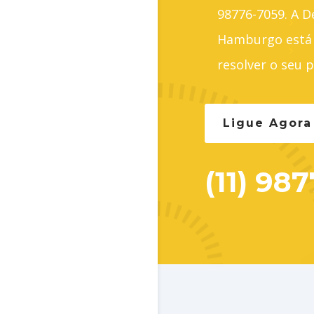
98776-7059. A 
Hamburgo está 
resolver o seu 
Ligue Agor
(11) 98