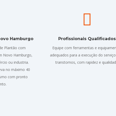


Novo Hamburgo
Profissionais Qualificados
de Plantão com
Equipe com ferramentas e equipame
em Novo Hamburgo,
adequados para a execução do serviç
rcio ou industria.
transtornos, com rapidez e qualidad
eva no máximo 40
lismo com pronto
nto.