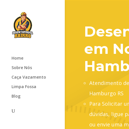
Desen
em N
Home
Hamb
Sobre Nós
Caça Vazamento
Atendimento d
Limpa Fossa
Hamburgo RS
Blog
Para Solicitar 
dúvidas, ligue p
ou envie uma m