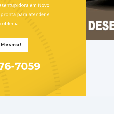
Desentupidora em Novo
pronta para atender e
problema.
a Mesmo!
776-7059