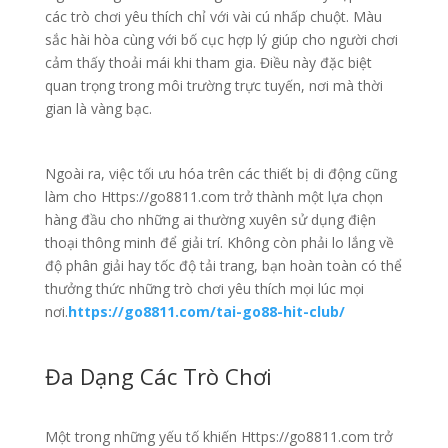
các trò chơi yêu thích chỉ với vài cú nhấp chuột. Màu
sắc hài hòa cùng với bố cục hợp lý giúp cho người chơi
cảm thấy thoải mái khi tham gia. Điều này đặc biệt
quan trọng trong môi trường trực tuyến, nơi mà thời
gian là vàng bạc.
Ngoài ra, việc tối ưu hóa trên các thiết bị di động cũng
làm cho Https://go8811.com trở thành một lựa chọn
hàng đầu cho những ai thường xuyên sử dụng điện
thoại thông minh để giải trí. Không còn phải lo lắng về
độ phân giải hay tốc độ tải trang, bạn hoàn toàn có thể
thưởng thức những trò chơi yêu thích mọi lúc mọi
nơi.
https://go8811.com/tai-go88-hit-club/
Đa Dạng Các Trò Chơi
Một trong những yếu tố khiến Https://go8811.com trở