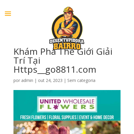
Khám Phá Thế Giới Giải
Trí Tại
Https__go8811.com
por
admin
|
out 24, 2023
|
Sem categoria