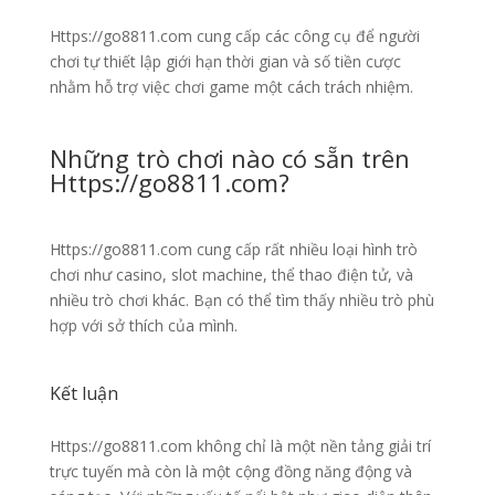
Https://go8811.com cung cấp các công cụ để người
chơi tự thiết lập giới hạn thời gian và số tiền cược
nhằm hỗ trợ việc chơi game một cách trách nhiệm.
Những trò chơi nào có sẵn trên
Https://go8811.com?
Https://go8811.com cung cấp rất nhiều loại hình trò
chơi như casino, slot machine, thể thao điện tử, và
nhiều trò chơi khác. Bạn có thể tìm thấy nhiều trò phù
hợp với sở thích của mình.
Kết luận
Https://go8811.com không chỉ là một nền tảng giải trí
trực tuyến mà còn là một cộng đồng năng động và