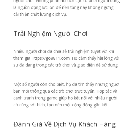
người chơi. Những phản hồi tích cực từ phía người dùng
là nguồn động lực lớn để nền tảng này không ngừng
cải thiện chất lượng dịch vụ.
Trải Nghiệm Người Chơi
Nhiều người chơi đã chia sẻ trải nghiệm tuyệt vời khi
tham gia Https://go8811.com. Họ cảm thấy hài lòng với
sự đa dạng trong các trò chơi và giao diện dễ sử dụng.
Một số người còn cho biết, họ đã tìm thấy những người
bạn mới thông qua các trò chơi trực tuyến. Hợp tác và
cạnh tranh trong game giúp họ kết nối với nhiều người
có cùng sở thích, tạo nên một cộng đồng gắn kết.
Đánh Giá Về Dịch Vụ Khách Hàng