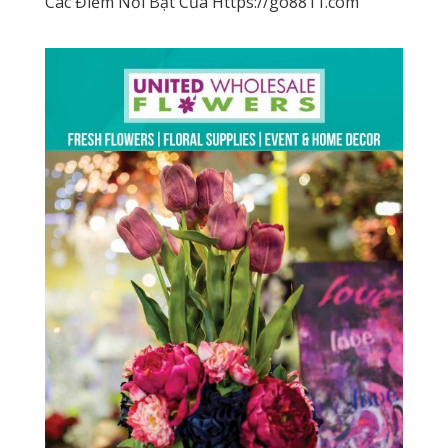
Các Điểm Nổi Bật Của Https://go8811.com