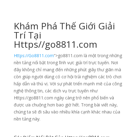
Khám Phá Thế Giới Giải
Trí Tại
Https//go8811.com
Https://Go8811.com
“>go8811.com là một trong những
nền tảng nổi bật trong lĩnh vực giải trí trực tuyến. Nơi
đây không chỉ mang đến những phút giây thư giãn mà
còn giúp người dùng có cơ hội trải nghiệm các trò chơi
hấp dẫn và thú vị. Với sự phát triển mạnh mẽ của công
nghệ thông tin, các dịch vụ trực tuyến như
Https://go8811.com ngày càng trở nên phổ biến và
được ưa chuộng hơn bao giờ hết. Trong bài viết này,
chúng ta sẽ đi sâu vào nhiều khía cạnh khác nhau của
nền tảng này.