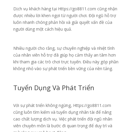
Dịch vụ khách hàng tại Https://go8811.com cũng nhận
được nhiều lời khen ngợi từ người chơi. Đội ngũ hỗ trợ
luôn nhanh chóng phản hồi và giải quyết vấn đề của
người dùng một cách hiệu quả.
Nhiều người cho rằng, sự chuyên nghiệp và nhiệt tình
của nhân viên hỗ trợ đã giúp họ cảm thấy an tâm hơn
khi tham gia các trò chơi trực tuyến. Điều này góp phần
không nhỏ vào sự phát triển bền vững của nền tảng.
Tuyển Dụng Và Phát Triển
Với sự phát triển không ngừng, Https://go8811.com
cũng luôn tìm kiếm và tuyển dụng nhân tài để nâng
cao chất lượng dịch vụ. Việc phát triển đội ngũ nhân
viên chuyên môn là bước đi quan trọng để duy trì và