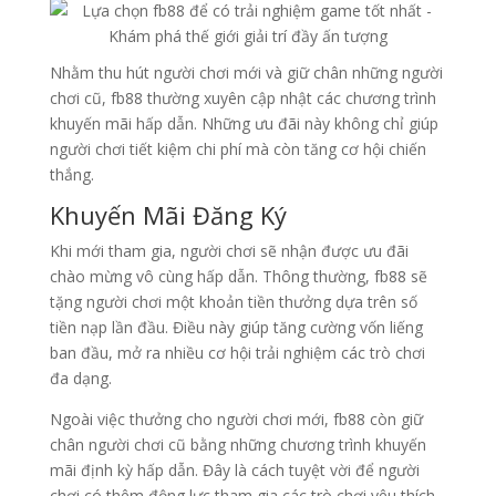
Nhằm thu hút người chơi mới và giữ chân những người
chơi cũ, fb88 thường xuyên cập nhật các chương trình
khuyến mãi hấp dẫn. Những ưu đãi này không chỉ giúp
người chơi tiết kiệm chi phí mà còn tăng cơ hội chiến
thắng.
Khuyến Mãi Đăng Ký
Khi mới tham gia, người chơi sẽ nhận được ưu đãi
chào mừng vô cùng hấp dẫn. Thông thường, fb88 sẽ
tặng người chơi một khoản tiền thưởng dựa trên số
tiền nạp lần đầu. Điều này giúp tăng cường vốn liếng
ban đầu, mở ra nhiều cơ hội trải nghiệm các trò chơi
đa dạng.
Ngoài việc thưởng cho người chơi mới, fb88 còn giữ
chân người chơi cũ bằng những chương trình khuyến
mãi định kỳ hấp dẫn. Đây là cách tuyệt vời để người
chơi có thêm động lực tham gia các trò chơi yêu thích