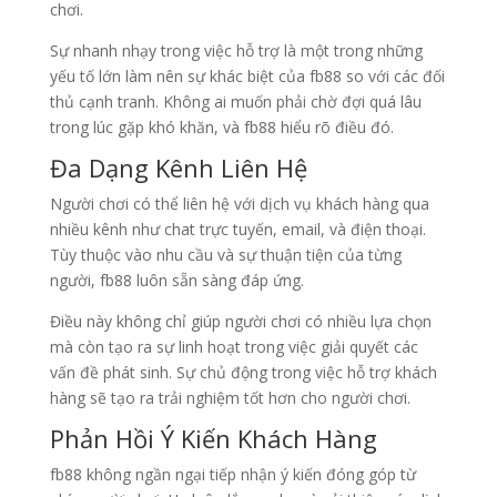
chơi.
Sự nhanh nhạy trong việc hỗ trợ là một trong những
yếu tố lớn làm nên sự khác biệt của fb88 so với các đối
thủ cạnh tranh. Không ai muốn phải chờ đợi quá lâu
trong lúc gặp khó khăn, và fb88 hiểu rõ điều đó.
Đa Dạng Kênh Liên Hệ
Người chơi có thể liên hệ với dịch vụ khách hàng qua
nhiều kênh như chat trực tuyến, email, và điện thoại.
Tùy thuộc vào nhu cầu và sự thuận tiện của từng
người, fb88 luôn sẵn sàng đáp ứng.
Điều này không chỉ giúp người chơi có nhiều lựa chọn
mà còn tạo ra sự linh hoạt trong việc giải quyết các
vấn đề phát sinh. Sự chủ động trong việc hỗ trợ khách
hàng sẽ tạo ra trải nghiệm tốt hơn cho người chơi.
Phản Hồi Ý Kiến Khách Hàng
fb88 không ngần ngại tiếp nhận ý kiến đóng góp từ