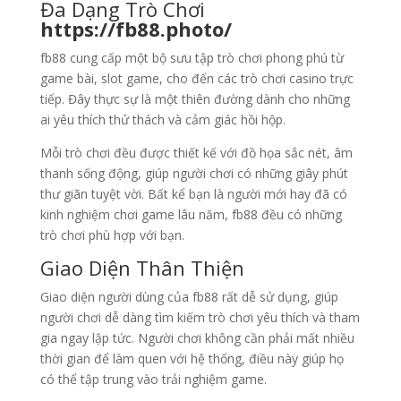
Đa Dạng Trò Chơi
https://fb88.photo/
fb88 cung cấp một bộ sưu tập trò chơi phong phú từ
game bài, slot game, cho đến các trò chơi casino trực
tiếp. Đây thực sự là một thiên đường dành cho những
ai yêu thích thử thách và cảm giác hồi hộp.
Mỗi trò chơi đều được thiết kế với đồ họa sắc nét, âm
thanh sống động, giúp người chơi có những giây phút
thư giãn tuyệt vời. Bất kể bạn là người mới hay đã có
kinh nghiệm chơi game lâu năm, fb88 đều có những
trò chơi phù hợp với bạn.
Giao Diện Thân Thiện
Giao diện người dùng của fb88 rất dễ sử dụng, giúp
người chơi dễ dàng tìm kiếm trò chơi yêu thích và tham
gia ngay lập tức. Người chơi không cần phải mất nhiều
thời gian để làm quen với hệ thống, điều này giúp họ
có thể tập trung vào trải nghiệm game.