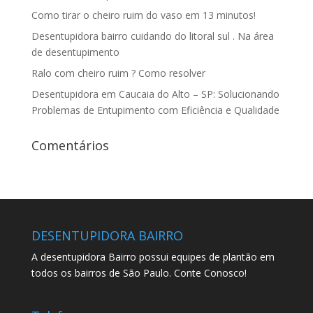
Como tirar o cheiro ruim do vaso em 13 minutos!
Desentupidora bairro cuidando do litoral sul . Na área
de desentupimento
Ralo com cheiro ruim ? Como resolver
Desentupidora em Caucaia do Alto – SP: Solucionando
Problemas de Entupimento com Eficiência e Qualidade
Comentários
DESENTUPIDORA BAIRRO
A desentupidora Bairro possui equipes de plantão em
todos os bairros de São Paulo. Conte Conosco!