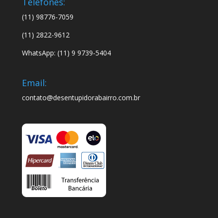
Telefones:
(11) 98776-7059
(11) 2822-9612
WhatsApp: (11) 9 9739-5404
Email:
contato@desentupidorabairro.com.br