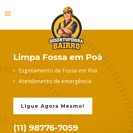
Limpa Fossa em Poá
Esgotamento de Fossa em Poá
Atendimento de emergência
Ligue Agora Mesmo!
(11) 98776-7059