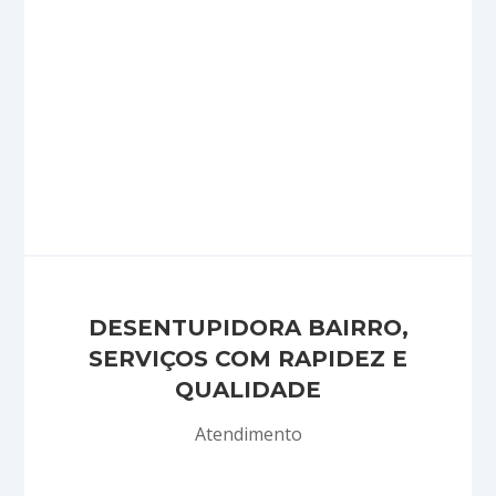
avalia o serviço, e executa mediante a
autorização do cliente, sem pegadinha, o nosso
orçamento é de forma Justa!
Como posso pagar?
Emitimos boletos, aceitamos todos os cartões
de crédito, débito on-line, tranferências
bancárias, dinheiro e cheques!
DESENTUPIDORA BAIRRO,
SERVIÇOS COM RAPIDEZ E
QUALIDADE
Atendimento