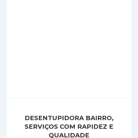
Como é Feito o
Orçamento?
Um téncnico é enviado ao local do chamado,
avalia o serviço, e executa mediante a
autorização do cliente, sem pegadinha, o nosso
orçamento é de forma Justa!
Como posso pagar?
Emitimos boletos, aceitamos todos os cartões
de crédito, débito on-line, tranferências
bancárias, dinheiro e cheques!
DESENTUPIDORA BAIRRO,
SERVIÇOS COM RAPIDEZ E
QUALIDADE