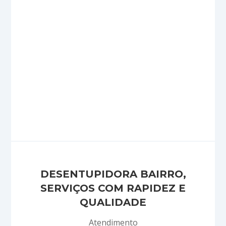
Um téncnico é enviado ao local do chamado,
avalia o serviço, e executa mediante a
autorização do cliente, sem pegadinha, o nosso
orçamento é de forma Justa!
Como posso pagar?
Emitimos boletos, aceitamos todos os cartões
de crédito, débito on-line, tranferências
bancárias, dinheiro e cheques!
DESENTUPIDORA BAIRRO,
SERVIÇOS COM RAPIDEZ E
QUALIDADE
Atendimento