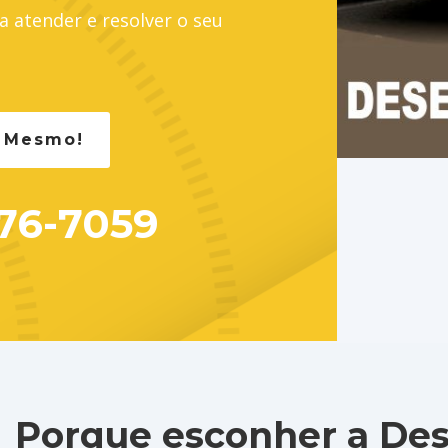
a atender e resolver o seu
a Mesmo!
776-7059
Porque esconher a De