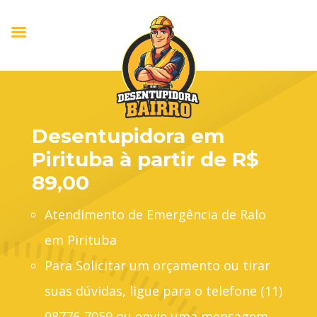
Desentupidora em
Pirituba à partir de R$
89,00
Atendimento de Emergência de Ralo
em Pirituba
Para Solicitar um orçamento ou tirar
suas dúvidas, ligue para o telefone (11)
98776-7059 ou envie uma mensagem