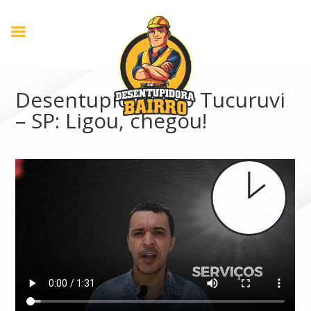
Desentupidora no Tucuruvi
– SP: Ligou, chegou!